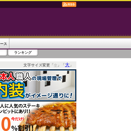
ース
ランキング
大
文字サイズ変更「
」「
」
中