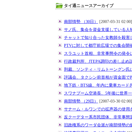
タイ通ニュースアーカイブ
南部情勢 （30日）
[2007-03-31 02:00
サノ氏、集会を資金支援している人
チャットで知り合った女教師を殺害
PTVに対して都庁前広場での集会開
スラユット首相、非常事態令の発令
行政裁判所、JTEPA調印の差し止め
刑裁、ソンティ・リムトーングン氏
評議会、タクシン前首相が資金面でP
地下鉄・BTS線、年内に乗車カード
スワナプーム空港長、5年後に世界
南部情勢 （29日）
[2007-03-30 02:00
サナーム・ルワンでの拡声器の使用
反クーデター系市民団体、非常事態
旧政権系のワーダ会派が南部情勢の