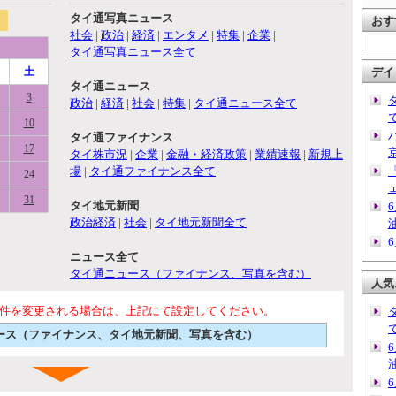
タイ通写真ニュース
おす
社会
|
政治
|
経済
|
エンタメ
|
特集
|
企業
|
タイ通写真ニュース全て
土
デイ
タイ通ニュース
3
政治
|
経済
|
社会
|
特集
|
タイ通ニュース全て
10
タイ通ファイナンス
17
タイ株市況
|
企業
|
金融・経済政策
|
業績速報
|
新規上
場
|
タイ通ファイナンス全て
24
31
タイ地元新聞
政治経済
|
社会
|
タイ地元新聞全て
ニュース全て
タイ通ニュース（ファイナンス、写真を含む）
人気
件を変更される場合は、上記にて設定してください。
ニュース（ファイナンス、タイ地元新聞、写真を含む）