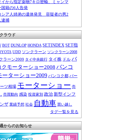
タイから指定薬物7キロ密輸、ミャンマ
ー国籍の6人告発
ロシア人姉弟の遺体発見 容疑者の男2
人逮捕
クラウド
W
DUNLOP
HONDA
SETINDEX
SET指
BOT
ソンクラーン
OYOTA
UDD
ソンクラーン2008
バ
クラーン2009
タイ株
ドル
タイ中央銀行
バンコ
コクモーターショー2008
モーターショー2009
バンコク都
バー
モーターショー
ーツ相場
売
感染
政治
新型インフ
し
売買動向
投資家別
自動車
ンザ
業績予想
社会
買い越し
タグ一覧を見る
通からのお知らせ