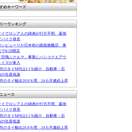
すめキーワード
リーランキング
タイでロシア人の姉弟が行方不明、墓地
でバイク発見
パンピューリが日本初の路面旗艦店、東
京で8/28開店
「空飛ぶクルマ」事業にバンコクエアウ
ェイズが参入
6月のタイMPIは3.1％縮小 自動車・石
油の生産低迷
6月のタイ輸出20.8％増、24カ月連続上昇
ニュース
タイでロシア人の姉弟が行方不明、墓地
でバイク発見
6月のタイMPIは3.1％縮小 自動車・石
油の生産低迷
6月のタイ輸出20.8％増、24カ月連続上昇