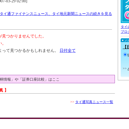
07-03-29 02:00]
タイ通ファイナンスニュース、タイ地元新聞ニュースの続きを見る
タイ
ブロ
が見つかりませんでした。
メ
い。
【
よって見つかるかもしれません。
日付全て
>>
柄情報」や「証券口座比較」はここ
真 】
>>
タイ通写真ニュース一覧