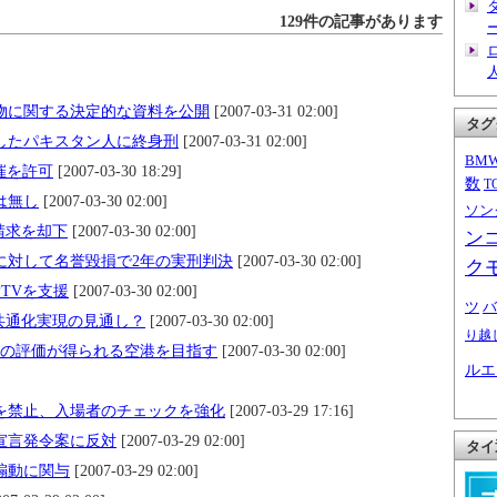
129件の記事があります
]
物に関する決定的な資料を公開
[2007-03-31 02:00]
タグ
したパキスタン人に終身刑
[2007-03-31 02:00]
BM
催を許可
[2007-03-30 18:29]
数
T
は無し
[2007-03-30 02:00]
ソン
請求を却下
[2007-03-30 02:00]
ン
に対して名誉毀損で2年の実刑判決
[2007-03-30 02:00]
ク
TVを支援
[2007-03-30 02:00]
ツ
バ
共通化実現の見通し？
[2007-03-30 02:00]
り越
一の評価が得られる空港を目指す
[2007-03-30 02:00]
ルエ
]
を禁止、入場者のチェックを強化
[2007-03-29 17:16]
宣言発令案に反対
[2007-03-29 02:00]
タイ
煽動に関与
[2007-03-29 02:00]