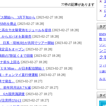
77件の記事があります
ビス開始へ 3月下旬から
[2023-02-27 18:28]
SMSを廃止
[2023-02-27 18:28]
タグ
に高出力太陽電池モジュールを提供
[2023-02-27 18:28]
BM
」からガパオを新発売
[2023-02-27 18:28]
数
T
 日系・現地3社が共同でツアー開始
[2023-02-27 18:28]
ソン
限定店をオープン
[2023-02-27 18:28]
ン
ナ渦前の7割近くまで回復
[2023-02-27 18:28]
ク
ロナ前を上回る
[2023-02-27 18:28]
ツ
バ
「U R Mine」 が日本配信開始！
[2023-02-27 18:28]
り越
阪－チェンマイ直行便運航
[2023-02-27 18:28]
ルエ
準で発生」
[2023-02-27 18:27]
ツ、前年同月比8.7％減
[2023-02-27 18:27]
 6カ国意識調査
[2023-02-27 18:27]
タイ
が注意呼びかけ
[2023-02-27 18:27]