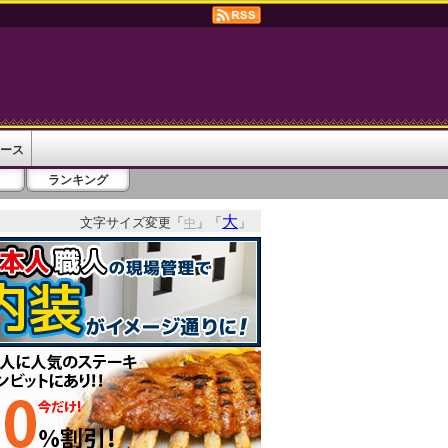
ース
ランキング
大
文字サイズ変更「
」「
」
中