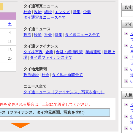
タイ通写真ニュース
おす
社会
|
政治
|
経済
|
エンタメ
|
特集
|
企業
|
タイ通写真ニュース全て
土
デイ
タイ通ニュース
4
政治
|
経済
|
社会
|
特集
|
タイ通ニュース全て
11
タイ通ファイナンス
18
タイ株市況
|
企業
|
金融・経済政策
|
業績速報
|
新規上
場
|
タイ通ファイナンス全て
25
タイ地元新聞
政治経済
|
社会
|
タイ地元新聞全て
ニュース全て
タイ通ニュース（ファイナンス、写真を含む）
人気
件を変更される場合は、上記にて設定してください。
ニュース（ファイナンス、タイ地元新聞、写真を含む）