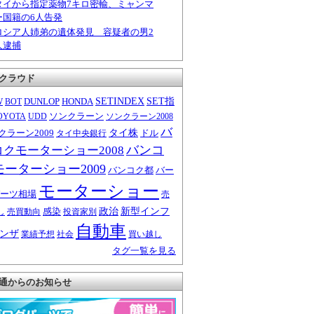
タイから指定薬物7キロ密輸、ミャンマ
ー国籍の6人告発
ロシア人姉弟の遺体発見 容疑者の男2
人逮捕
クラウド
W
DUNLOP
HONDA
SETINDEX
SET指
BOT
ソンクラーン
OYOTA
UDD
ソンクラーン2008
バ
クラーン2009
タイ株
ドル
タイ中央銀行
バンコ
コクモーターショー2008
モーターショー2009
バンコク都
バー
モーターショー
ーツ相場
売
感染
政治
新型インフ
し
売買動向
投資家別
自動車
ンザ
業績予想
社会
買い越し
タグ一覧を見る
通からのお知らせ