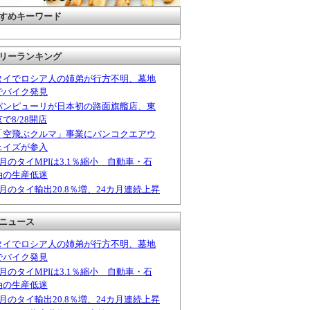
すめキーワード
リーランキング
タイでロシア人の姉弟が行方不明、墓地
でバイク発見
パンピューリが日本初の路面旗艦店、東
京で8/28開店
「空飛ぶクルマ」事業にバンコクエアウ
ェイズが参入
6月のタイMPIは3.1％縮小 自動車・石
油の生産低迷
6月のタイ輸出20.8％増、24カ月連続上昇
ニュース
タイでロシア人の姉弟が行方不明、墓地
でバイク発見
6月のタイMPIは3.1％縮小 自動車・石
油の生産低迷
6月のタイ輸出20.8％増、24カ月連続上昇