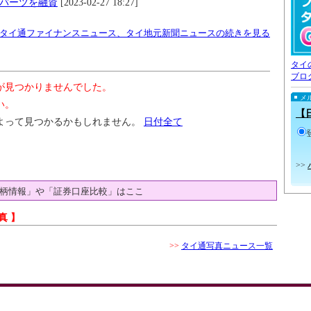
0万バーツを融資
[2023-02-27 18:27]
タイ通ファイナンスニュース、タイ地元新聞ニュースの続きを見る
タイ
ブロ
が見つかりませんでした。
メ
い。
【
よって見つかるかもしれません。
日付全て
>>
柄情報」や「証券口座比較」はここ
真 】
>>
タイ通写真ニュース一覧