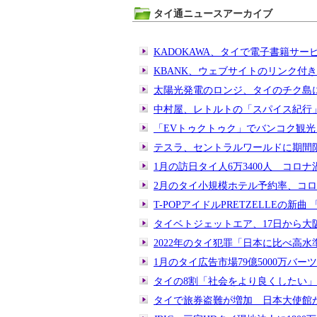
タイ通ニュースアーカイブ
KADOKAWA、タイで電子書籍サー
KBANK、ウェブサイトのリンク付き
太陽光発電のロンジ、タイのチク島
中村屋、レトルトの「スパイス紀行
「EVトゥクトゥク」でバンコク観光
テスラ、セントラルワールドに期間
1月の訪日タイ人6万3400人 コロ
2月のタイ小規模ホテル予約率、コ
T-POPアイドルPRETZELLEの新曲 
タイベトジェットエア、17日から大
2022年のタイ犯罪「日本に比べ高水
1月のタイ広告市場79億5000万バー
タイの8割「社会をより良くしたい」
タイで旅券盗難が増加 日本大使館