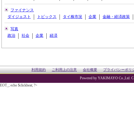
ファイナンス
ダイジェスト
トピックス
タイ株市況
企業
金融・経済政策
写真
政治
社会
企業
経済
利用規約
ご利用上の注意
会社概要
プライバシーポリ
Powered by YAKIMAYO Co.,Ltd. Co
EOT_; echo $clickheat; ?>