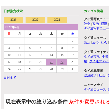
日付指定検索
カテゴリ検索
タイ通写真ニュ
2023
2022
2021
社会
|
政治
|
経済
2022年4月
タイ通写真ニュ
日
月
火
水
木
金
土
タイ通ニュース
1
2
政治
|
経済
|
社会
3
4
5
6
7
8
9
タイ通ファイナ
10
11
12
13
14
15
16
タイ株市況
|
企業
場
|
タイ通ファイ
17
18
19
20
21
22
23
24
25
26
27
28
29
30
タイ地元新聞
政治経済
|
社会
|
日付全て
ニュース全て
タイ通ニュース
現在表示中の絞り込み条件
条件を変更され