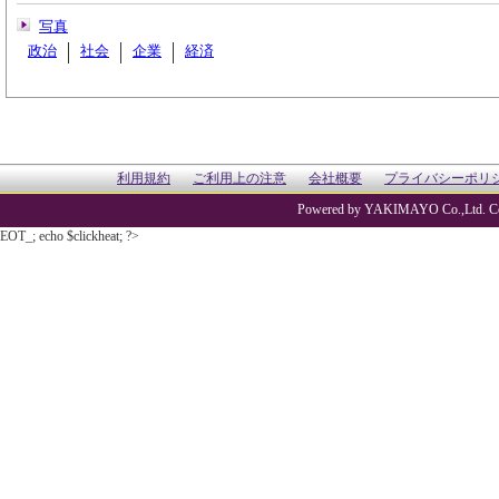
写真
政治
社会
企業
経済
利用規約
ご利用上の注意
会社概要
プライバシーポリ
Powered by YAKIMAYO Co.,Ltd. Co
EOT_; echo $clickheat; ?>