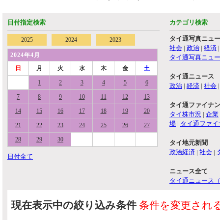
日付指定検索
カテゴリ検索
タイ通写真ニュ
2025
2024
2023
社会
|
政治
|
経済
2024年4月
タイ通写真ニュ
日
月
火
水
木
金
土
タイ通ニュース
1
2
3
4
5
6
政治
|
経済
|
社会
7
8
9
10
11
12
13
タイ通ファイナ
14
15
16
17
18
19
20
タイ株市況
|
企業
場
|
タイ通ファイ
21
22
23
24
25
26
27
28
29
30
タイ地元新聞
政治経済
|
社会
|
日付全て
ニュース全て
タイ通ニュース
現在表示中の絞り込み条件
条件を変更され