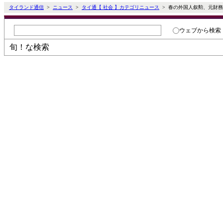
タイランド通信
>
ニュース
>
タイ通【 社会 】カテゴリニュース
> 春の外国人叙勲、元財
ウェブ
から検索
旬！な検索
タイ通ニューストピック
輸出低迷で自動車生産目標を145
タイのポップデュオSCRUBB、11
サケーオで産廃投棄のトレーラー
チュムポーン～ラノーン港結ぶ新
タイ通【 社会 】