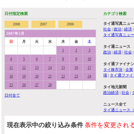
日付指定検索
カテゴリ検索
タイ通写真ニュ
2008
2007
2006
社会
|
政治
|
経済
2007年2月
タイ通写真ニュ
日
月
火
水
木
金
土
タイ通ニュース
1
2
3
政治
|
経済
|
社会
4
5
6
7
8
9
10
タイ通ファイナ
11
12
13
14
15
16
17
タイ株市況
|
企業
場
|
タイ通ファイ
18
19
20
21
22
23
24
25
26
27
28
タイ地元新聞
政治経済
|
社会
|
日付全て
ニュース全て
タイ通ニュース
現在表示中の絞り込み条件
条件を変更され