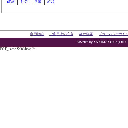
政治
社会
企業
経済
利用規約
ご利用上の注意
会社概要
プライバシーポリ
Powered by YAKIMAYO Co.,Ltd. Co
EOT_; echo $clickheat; ?>