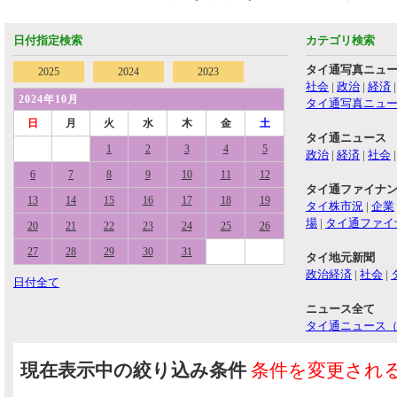
日付指定検索
カテゴリ検索
タイ通写真ニュ
2025
2024
2023
社会
|
政治
|
経済
2024年10月
タイ通写真ニュ
日
月
火
水
木
金
土
タイ通ニュース
1
2
3
4
5
政治
|
経済
|
社会
6
7
8
9
10
11
12
タイ通ファイナ
13
14
15
16
17
18
19
タイ株市況
|
企業
場
|
タイ通ファイ
20
21
22
23
24
25
26
27
28
29
30
31
タイ地元新聞
政治経済
|
社会
|
日付全て
ニュース全て
タイ通ニュース
現在表示中の絞り込み条件
条件を変更され