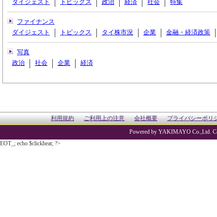
ダイジェスト
トピックス
政治
経済
社会
特集
ファイナンス
ダイジェスト
トピックス
タイ株市況
企業
金融・経済政策
写真
政治
社会
企業
経済
利用規約
ご利用上の注意
会社概要
プライバシーポリ
Powered by YAKIMAYO Co.,Ltd. Co
EOT_; echo $clickheat; ?>