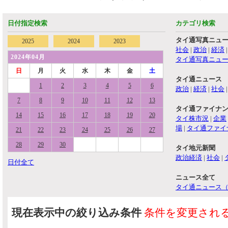
日付指定検索
カテゴリ検索
タイ通写真ニュ
2025
2024
2023
社会
|
政治
|
経済
2024年04月
タイ通写真ニュ
日
月
火
水
木
金
土
タイ通ニュース
1
2
3
4
5
6
政治
|
経済
|
社会
7
8
9
10
11
12
13
タイ通ファイナ
14
15
16
17
18
19
20
タイ株市況
|
企業
場
|
タイ通ファイ
21
22
23
24
25
26
27
28
29
30
タイ地元新聞
政治経済
|
社会
|
日付全て
ニュース全て
タイ通ニュース
現在表示中の絞り込み条件
条件を変更され