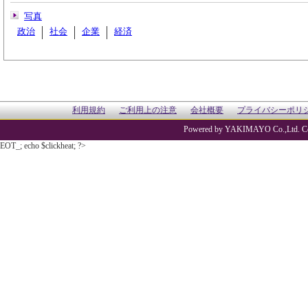
写真
政治
社会
企業
経済
利用規約
ご利用上の注意
会社概要
プライバシーポリ
Powered by YAKIMAYO Co.,Ltd. Co
EOT_; echo $clickheat; ?>