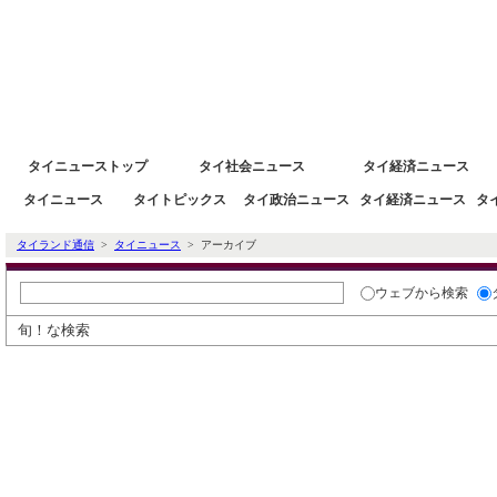
タイニュース速報ポータルサイトタイランド通信 タイ株 タイ経済情報
タイニューストップ
タイ社会ニュース
タイ経済ニュース
タイニュース
タイトピックス
タイ政治ニュース
タイ経済ニュース
タ
タイランド通信
>
タイニュース
> アーカイブ
ウェブ
から検索
旬！な検索
タイ通ニュースアーカイブ検索
過去のニュースを日付とカテゴリで絞り込
す。
※削除された記事もあります。ご了承くださ