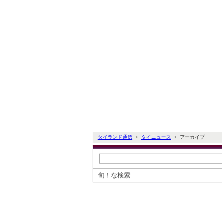
タイランド通信
>
タイニュース
> アーカイブ
旬！な検索
タイ通ニュースアーカイブ検索
過去のニュースを日付とカテゴリで絞り込
※削除された記事もあります。ご了承くだ