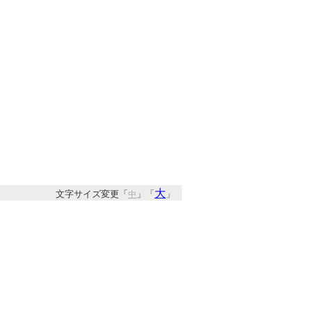
大
文字サイズ変更「
」「
」
中
すめキーワード