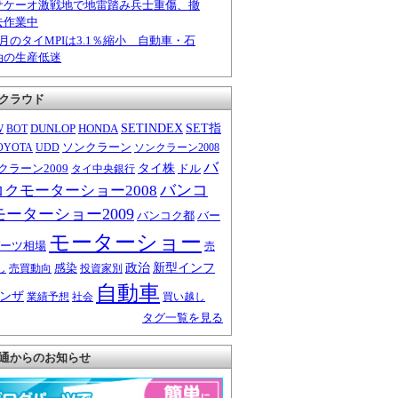
サケーオ激戦地で地雷踏み兵士重傷、撤
去作業中
6月のタイMPIは3.1％縮小 自動車・石
油の生産低迷
クラウド
W
DUNLOP
HONDA
SETINDEX
SET指
BOT
ソンクラーン
OYOTA
UDD
ソンクラーン2008
バ
クラーン2009
タイ株
ドル
タイ中央銀行
バンコ
コクモーターショー2008
モーターショー2009
バンコク都
バー
モーターショー
ーツ相場
売
感染
政治
新型インフ
し
売買動向
投資家別
自動車
ンザ
業績予想
社会
買い越し
タグ一覧を見る
通からのお知らせ