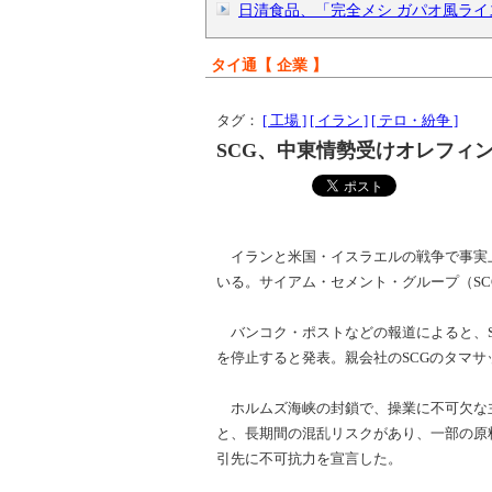
日清食品、「完全メシ ガパオ風ライス
タイ通【 企業 】
タグ：
[ 工場 ]
[ イラン ]
[ テロ・紛争 ]
SCG、中東情勢受けオレフィ
イランと米国・イスラエルの戦争で事実
いる。サイアム・セメント・グループ（S
バンコク・ポストなどの報道によると、S
を停止すると発表。親会社のSCGのタマ
ホルムズ海峡の封鎖で、操業に不可欠な
と、長期間の混乱リスクがあり、一部の原
引先に不可抗力を宣言した。