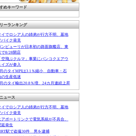
すめキーワード
リーランキング
タイでロシア人の姉弟が行方不明、墓地
でバイク発見
パンピューリが日本初の路面旗艦店、東
京で8/28開店
「空飛ぶクルマ」事業にバンコクエアウ
ェイズが参入
6月のタイMPIは3.1％縮小 自動車・石
油の生産低迷
6月のタイ輸出20.8％増、24カ月連続上昇
ニュース
タイでロシア人の姉弟が行方不明、墓地
でバイク発見
エアポートリンクで電気系統が不具合、
遅延発生
MRT駅で盗撮30件 男を逮捕