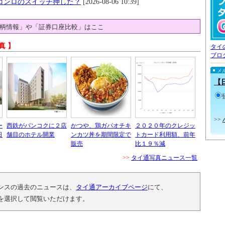
コンロのスイッチ押した？
[2026-08-06 10:39]
柄情報」や「証券口座比較」はここ
真 】
タイ
ブロ
メ
【
>>
ー
西鉄がバンコクに２店
かつや、鶏ガパオチキ
２０２０年のクレジッ
日
舗目のホテル開業
ンカツ丼を期間限定で
トカード利用額、前年
販売
比１９％減
>>
タイ通写真ニュース一覧
ンスの過去のニュースは、
タイ通アーカイブページ
にて、
を選択して閲覧いただけます。