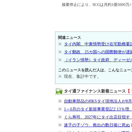
操業停止により、SCGは月約1億5000
関連ニュース
タイ内閣、中東情勢受け在宅勤務要
タイ郵政、25カ国への国際郵便が遅
（イラン情勢）タイ政府、ディーゼル
このニュースを読んだ人は、こんなニュー
現在、集計中です。
タイ通ファイナンス新着ニュース
【
自動車部品のHKSタイ現地法人が8
1～6月のタイ新規事業登記2.13％増、
くら寿司、2027年にタイ出店目指
迷子の子ゾウ、救出の数日後に死ぬ
[