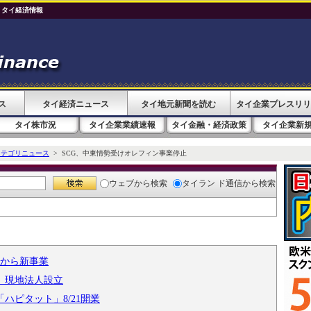
 タイ経済情報
ス
タイ経済ニュース
タイ地元新聞を読む
タイ企業プレスリリ
タイ株市況
タイ企業業績速報
タイ金融・経済政策
タイ企業新
カテゴリニュース
> SCG、中東情勢受けオレフィン事業停止
ウェブ
から検索
タイラン ド通信
から検索
月から新事業
す 現地法人設立
ハピタット」8/21開業