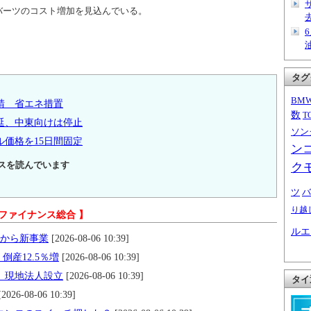
万バーツのコスト増加を見込んでいる。
タグ
BM
請 省エネ措置
数
T
延、中東向けは停止
ソン
価格を15日間固定
ン
スを読んでいます
ク
ツ
バ
り越
 ファイナンス総合 】
ルエ
月から新事業
[2026-08-06 10:39]
倒産12.5％増
[2026-08-06 10:39]
す 現地法人設立
[2026-08-06 10:39]
タイ
2026-08-06 10:39]