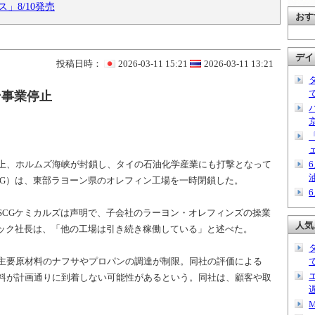
」8/10発売
おす
デイ
投稿日時：
2026-03-11 15:21
2026-03-11 13:21
ン事業停止
上、ホルムズ海峡が封鎖し、タイの石油化学産業にも打撃となって
CG）は、東部ラヨーン県のオレフィン工場を一時閉鎖した。
CGケミカルズは声明で、子会社のラーヨン・オレフィンズの操業
人気
サック社長は、「他の工場は引き続き稼働している」と述べた。
主要原材料のナフサやプロパンの調達が制限。同社の評価による
料が計画通りに到着しない可能性があるという。同社は、顧客や取