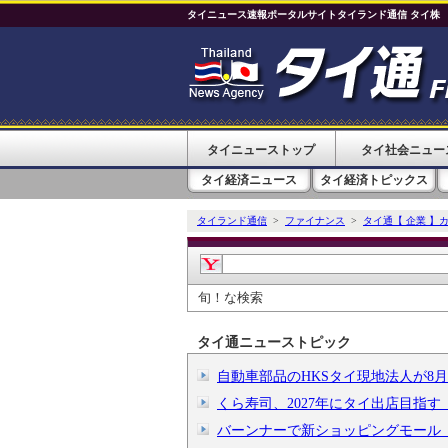
タイニュース速報ポータルサイトタイランド通信 タイ株
タイニューストップ
タイ社会ニュー
タイ経済ニュース
タイ経済トピックス
タイランド通信
>
ファイナンス
>
タイ通【 企業 】
旬！な検索
タイ通ニューストピック
自動車部品のHKSタイ現地法人が8
くら寿司、2027年にタイ出店目指
バーンナーで新ショッピングモール「