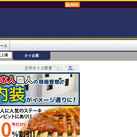
ース
規上場
タイ企業
大
文字サイズ変更「
」「
」
中