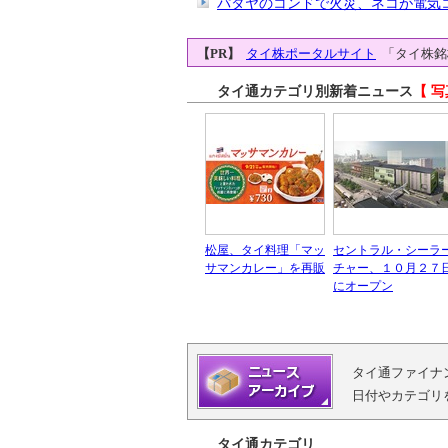
パタヤのコンドで火災、ネコが電気
【PR】
タイ株ポータルサイト
「タイ株銘
タイ通カテゴリ別新着ニュース
【 写
松屋、タイ料理「マッ
セントラル・シーラ
サマンカレー」を再販
チャー、１０月２７
にオープン
タイ通ファイナ
日付やカテゴリ
タイ通カテゴリ