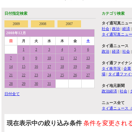
日付指定検索
カテゴリ検索
タイ通写真ニュ
2009
2008
2007
社会
|
政治
|
経済
2008年12月
タイ通写真ニュ
日
月
火
水
木
金
土
タイ通ニュース
1
2
3
4
5
6
政治
|
経済
|
社会
7
8
9
10
11
12
13
タイ通ファイナ
14
15
16
17
18
19
20
タイ株市況
|
企業
場
|
タイ通ファイ
21
22
23
24
25
26
27
28
29
30
31
タイ地元新聞
政治経済
|
社会
|
日付全て
ニュース全て
タイ通ニュース
現在表示中の絞り込み条件
条件を変更され