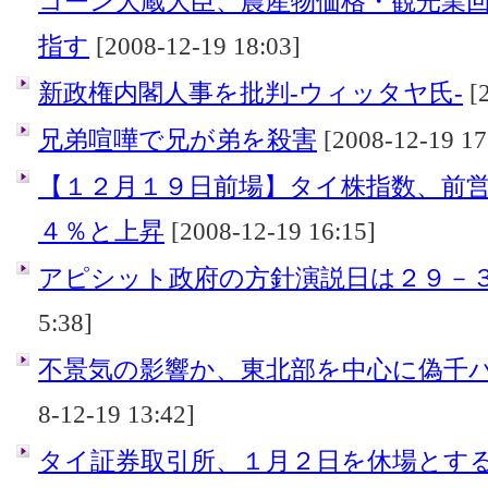
コーン大蔵大臣、農産物価格・観光業
指す
[2008-12-19 18:03]
新政権内閣人事を批判-ウィッタヤ氏-
[2
兄弟喧嘩で兄が弟を殺害
[2008-12-19 17
【１２月１９日前場】タイ株指数、前
４％と上昇
[2008-12-19 16:15]
アピシット政府の方針演説日は２９－
5:38]
不景気の影響か、東北部を中心に偽千
8-12-19 13:42]
タイ証券取引所、１月２日を休場とす