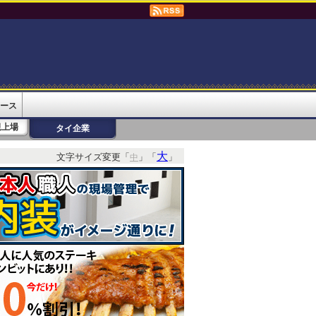
ース
規上場
タイ企業
大
文字サイズ変更「
」「
」
中