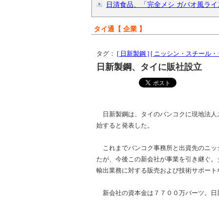
日清食品、「完全メシ ガパオ風ライス
タイ通【 企業 】
タグ：
[ 日新製鋼 ]
[ ニッシン・スチール・
日新製鋼、タイに販社設立
日新製鋼は、タイのバンコクに現地法人
始すると発表した。
これまでバンコク事務所と出資先のニッ
たが、今後この新会社が事業を引き継ぐ。
輸出業務に対する販売および技術サポート
新会社の資本金は７７００万バーツ。日