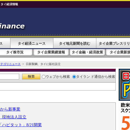
 タイ経済情報
ス
タイ経済ニュース
タイ地元新聞を読む
タイ企業プレスリリ
タイ株市況
タイ企業業績速報
タイ金融・経済政策
タイ企業新
カテゴリニュース
> 日新製鋼、タイに販社設立
ウェブ
から検索
タイラン ド通信
から検索
月から新事業
す 現地法人設立
ハピタット」8/21開業