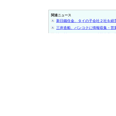
関連ニュース
新日鐵住金、タイの子会社２社を経
三井造船、バンコクに情報収集・営
神戸製鋼、タイに汎用圧縮機事業の
このニュースを読んだ人は、こんなニュー
現在、集計中です。
タイ通ファイナンス新着ニュース
【
サケーオで産廃投棄のトレーラー押
チュムポーン～ラノーン港結ぶ新鉄
2026年上半期のタイ車販売34.6万台、
自動車部品のHKSタイ現地法人が8
1～6月のタイ新規事業登記2.13％増、
【PR】
タイ株ポータルサイト
「タイ株銘