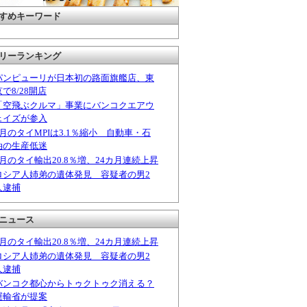
すめキーワード
リーランキング
パンピューリが日本初の路面旗艦店、東
京で8/28開店
「空飛ぶクルマ」事業にバンコクエアウ
ェイズが参入
6月のタイMPIは3.1％縮小 自動車・石
油の生産低迷
6月のタイ輸出20.8％増、24カ月連続上昇
ロシア人姉弟の遺体発見 容疑者の男2
人逮捕
ニュース
6月のタイ輸出20.8％増、24カ月連続上昇
ロシア人姉弟の遺体発見 容疑者の男2
人逮捕
バンコク都心からトゥクトゥク消える？
運輸省が提案