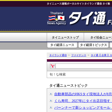
タイニュース速報ポータルサイトタイランド通信 タイ株
タイニューストップ
タイ社会ニュー
タイ経済ニュース
タイ経済トピックス
タイランド通信
>
ファイナンス
>
タイ通【 企業 】
旬！な検索
タイ通ニューストピック
自動車部品のHKSタイ現地法人が8
くら寿司、2027年にタイ出店目指
バーンナーで新ショッピングモール「