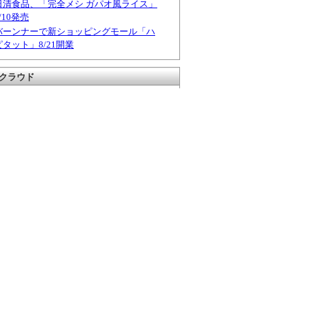
日清食品、「完全メシ ガパオ風ライス」
/10発売
バーンナーで新ショッピングモール「ハ
ピタット」8/21開業
クラウド
W
DUNLOP
HONDA
SETINDEX
SET指
BOT
ソンクラーン
OYOTA
UDD
ソンクラーン2008
バ
クラーン2009
タイ株
ドル
タイ中央銀行
バンコ
コクモーターショー2008
モーターショー2009
バンコク都
バー
モーターショー
ーツ相場
売
感染
政治
新型インフ
し
売買動向
投資家別
自動車
ンザ
業績予想
社会
買い越し
タグ一覧を見る
通からのお知らせ