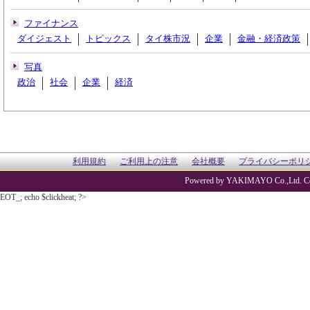
ファイナンス
ダイジェスト
トピックス
タイ株市況
企業
金融・経済政策
写真
政治
社会
企業
経済
利用規約
ご利用上の注意
会社概要
プライバシーポリ
Powered by YAKIMAYO Co.,Ltd. Co
EOT_; echo $clickheat; ?>