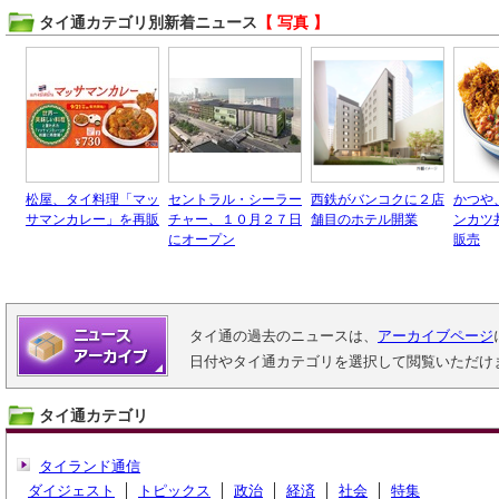
タイ通カテゴリ別新着ニュース
【 写真 】
松屋、タイ料理「マッ
セントラル・シーラー
西鉄がバンコクに２店
かつや
サマンカレー」を再販
チャー、１０月２７日
舗目のホテル開業
ンカツ
にオープン
販売
タイ通の過去のニュースは、
アーカイブページ
日付やタイ通カテゴリを選択して閲覧いただけ
タイ通カテゴリ
タイランド通信
ダイジェスト
トピックス
政治
経済
社会
特集