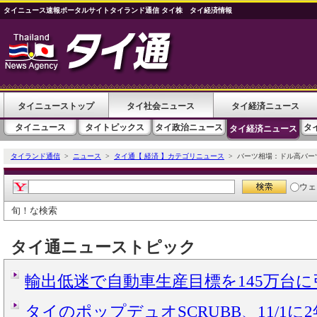
タイニュース速報ポータルサイトタイランド通信 タイ株 タイ経済情報
タイニューストップ
タイ社会ニュース
タイ経済ニュース
タイニュース
タイトピックス
タイ政治ニュース
タ
タイ経済ニュース
タイランド通信
>
ニュース
>
タイ通【 経済 】カテゴリニュース
> バーツ相場：ドル高バー
ウェ
旬！な検索
タイ通ニューストピック
輸出低迷で自動車生産目標を145万台
タイのポップデュオSCRUBB、11/1に