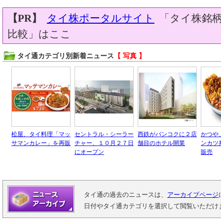
【PR】
タイ株ポータルサイト
「タイ株銘柄
比較」はここ
タイ通カテゴリ別新着ニュース
【 写真 】
松屋、タイ料理「マッ
セントラル・シーラー
西鉄がバンコクに２店
かつや
サマンカレー」を再販
チャー、１０月２７日
舗目のホテル開業
ンカツ
にオープン
販売
タイ通の過去のニュースは、
アーカイブページ
日付やタイ通カテゴリを選択して閲覧いただけ