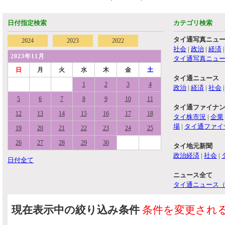
日付指定検索
カテゴリ検索
タイ通写真ニュ
2024
2023
2022
社会
|
政治
|
経済
2023年11月
タイ通写真ニュ
日
月
火
水
木
金
土
タイ通ニュース
1
2
3
4
政治
|
経済
|
社会
5
6
7
8
9
10
11
タイ通ファイナ
12
13
14
15
16
17
18
タイ株市況
|
企業
場
|
タイ通ファイ
19
20
21
22
23
24
25
26
27
28
29
30
タイ地元新聞
政治経済
|
社会
|
日付全て
ニュース全て
タイ通ニュース
現在表示中の絞り込み条件
条件を変更され