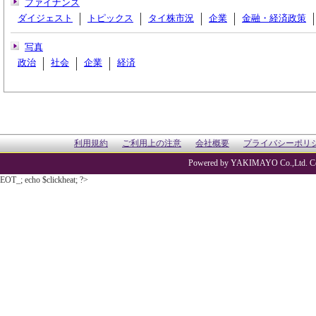
ファイナンス
ダイジェスト
トピックス
タイ株市況
企業
金融・経済政策
写真
政治
社会
企業
経済
利用規約
ご利用上の注意
会社概要
プライバシーポリ
Powered by YAKIMAYO Co.,Ltd. Co
EOT_; echo $clickheat; ?>