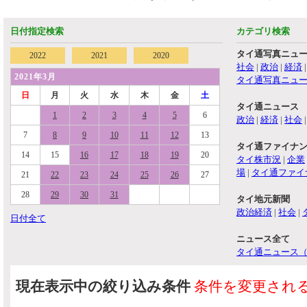
日付指定検索
カテゴリ検索
タイ通写真ニュ
2022
2021
2020
社会
|
政治
|
経済
2021年3月
タイ通写真ニュ
日
月
火
水
木
金
土
タイ通ニュース
1
2
3
4
5
6
政治
|
経済
|
社会
7
8
9
10
11
12
13
タイ通ファイナ
14
15
16
17
18
19
20
タイ株市況
|
企業
場
|
タイ通ファイ
21
22
23
24
25
26
27
28
29
30
31
タイ地元新聞
政治経済
|
社会
|
日付全て
ニュース全て
タイ通ニュース
現在表示中の絞り込み条件
条件を変更され