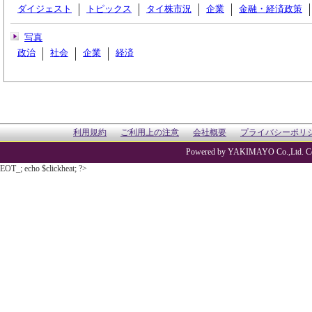
ダイジェスト
トピックス
タイ株市況
企業
金融・経済政策
写真
政治
社会
企業
経済
利用規約
ご利用上の注意
会社概要
プライバシーポリ
Powered by YAKIMAYO Co.,Ltd. Co
EOT_; echo $clickheat; ?>