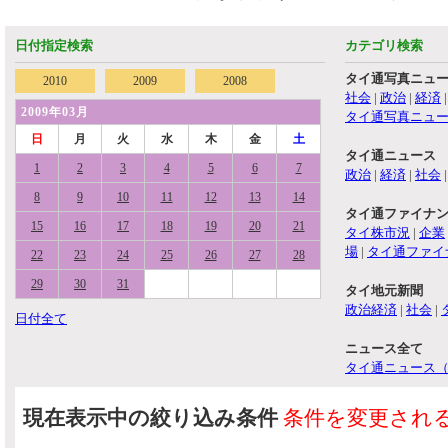
日付指定検索
カテゴリ検索
タイ通写真ニュ
2010
2009
2008
社会
|
政治
|
経済
2009年03月
タイ通写真ニュ
日
月
火
水
木
金
土
タイ通ニュース
1
2
3
4
5
6
7
政治
|
経済
|
社会
8
9
10
11
12
13
14
タイ通ファイナ
15
16
17
18
19
20
21
タイ株市況
|
企業
場
|
タイ通ファイ
22
23
24
25
26
27
28
29
30
31
タイ地元新聞
政治経済
|
社会
|
日付全て
ニュース全て
タイ通ニュース
現在表示中の絞り込み条件
条件を変更され