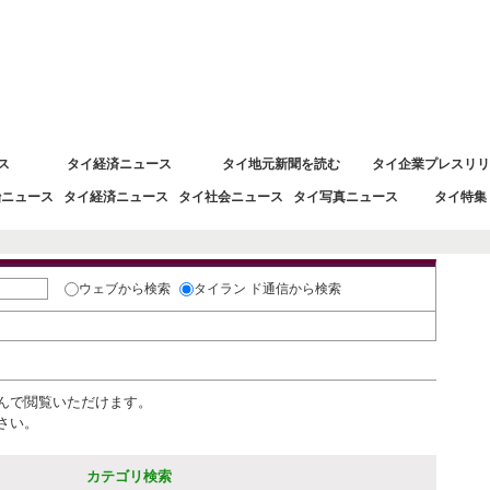
 タイ経済情報
ス
タイ経済ニュース
タイ地元新聞を読む
タイ企業プレスリリ
治ニュース
タイ経済ニュース
タイ社会ニュース
タイ写真ニュース
タイ特集
おす
ウェブ
から検索
タイラン ド通信
から検索
んで閲覧いただけます。
さい。
カテゴリ検索