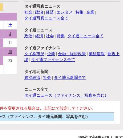
タイ通写真ニュース
社会
|
政治
|
経済
|
エンタメ
|
特集
|
企業
|
タイ通写真ニュース全て
土
タイ通ニュース
4
政治
|
経済
|
社会
|
特集
|
タイ通ニュース全て
11
タイ通ファイナンス
18
タイ株市況
|
企業
|
金融・経済政策
|
業績速報
|
新規上
場
|
タイ通ファイナンス全て
25
タイ地元新聞
政治経済
|
社会
|
タイ地元新聞全て
ニュース全て
タイ通ニュース（ファイナンス、写真を含む）
件を変更される場合は、上記にて設定してください。
ニュース（ファイナンス、タイ地元新聞、写真を含む）
208件の記事があります