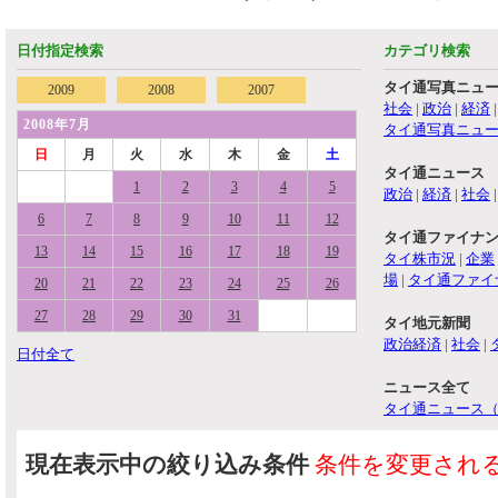
日付指定検索
カテゴリ検索
タイ通写真ニュ
2009
2008
2007
社会
|
政治
|
経済
2008年7月
タイ通写真ニュ
日
月
火
水
木
金
土
タイ通ニュース
1
2
3
4
5
政治
|
経済
|
社会
6
7
8
9
10
11
12
タイ通ファイナ
13
14
15
16
17
18
19
タイ株市況
|
企業
場
|
タイ通ファイ
20
21
22
23
24
25
26
27
28
29
30
31
タイ地元新聞
政治経済
|
社会
|
日付全て
ニュース全て
タイ通ニュース
現在表示中の絞り込み条件
条件を変更され