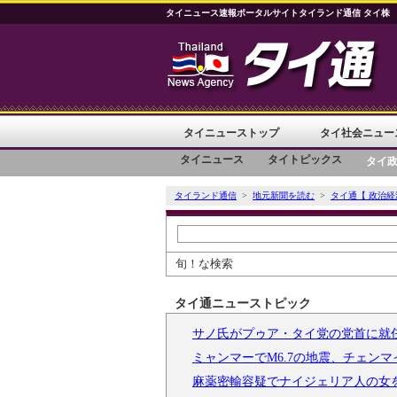
タイニュース速報ポータルサイトタイランド通信 タイ株
タイニューストップ
タイ社会ニュー
タイニュース
タイトピックス
タイ
タイランド通信
>
地元新聞を読む
>
タイ通【 政治経
旬！な検索
タイ通ニューストピック
サノ氏がプゥア・タイ党の党首に就
ミャンマーでM6.7の地震、チェン
麻薬密輸容疑でナイジェリア人の女