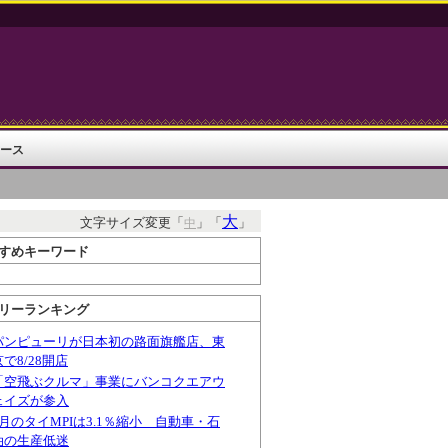
ース
大
文字サイズ変更「
」「
」
中
すめキーワード
リーランキング
パンピューリが日本初の路面旗艦店、東
京で8/28開店
「空飛ぶクルマ」事業にバンコクエアウ
ェイズが参入
6月のタイMPIは3.1％縮小 自動車・石
油の生産低迷