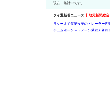
現在、集計中です。
タイ通新着ニュース
【 地元新聞総合
サケーオで産廃投棄のトレーラー押
チュムポーン～ラノーン港結ぶ新鉄
2026年上半期のタイ車販売34.6万台、
自動車部品のHKSタイ現地法人が8
1～6月のタイ新規事業登記2.13％増、
【PR】
タイ株ポータルサイト
「タイ株銘
タイ通カテゴリ別新着ニュース
【 写