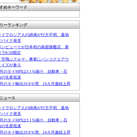
すめキーワード
リーランキング
タイでロシア人の姉弟が行方不明、墓地
でバイク発見
パンピューリが日本初の路面旗艦店、東
京で8/28開店
「空飛ぶクルマ」事業にバンコクエアウ
ェイズが参入
6月のタイMPIは3.1％縮小 自動車・石
油の生産低迷
6月のタイ輸出20.8％増、24カ月連続上昇
ニュース
タイでロシア人の姉弟が行方不明、墓地
でバイク発見
6月のタイMPIは3.1％縮小 自動車・石
油の生産低迷
6月のタイ輸出20.8％増、24カ月連続上昇