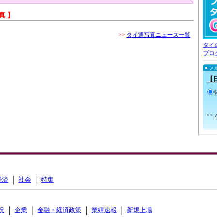
真 】
>>
タイ通写真ニュース一覧
タイ
ブロ
メ
【
>>
経済
社会
特集
況
企業
金融・経済政策
業績速報
新規上場