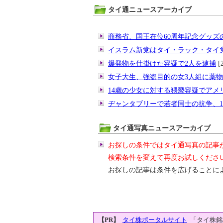
タイ通ニュースアーカイブ
商務省、国王在位60周年記念グッズ
イスラム新党はタイ・ラック・タイ
爆発物を仕掛けた容疑で2人を逮捕
[2
女子大生、強盗目的の女3人組に薬
14歳の少女に対する猥褻容疑でアメ
ヂャンタブリーで若者同士の抗争、
タイ通写真ニュースアーカイブ
お探しの条件ではタイ通写真の記事
検索条件を変えて再度お試しくださ
お探しの記事は条件を広げることに
【PR】
タイ株ポータルサイト
「タイ株銘