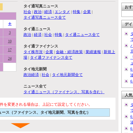
タイ通写真ニュース
おす
社会
|
政治
|
経済
|
エンタメ
|
特集
|
企業
|
タイ通写真ニュース全て
土
デイ
タイ通ニュース
3
政治
|
経済
|
社会
|
特集
|
タイ通ニュース全て
10
タイ通ファイナンス
17
タイ株市況
|
企業
|
金融・経済政策
|
業績速報
|
新規上
場
|
タイ通ファイナンス全て
24
タイ地元新聞
政治経済
|
社会
|
タイ地元新聞全て
ニュース全て
タイ通ニュース（ファイナンス、写真を含む）
人気
件を変更される場合は、上記にて設定してください。
通ニュース（ファイナンス、タイ地元新聞、写真を含む）