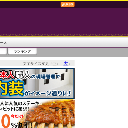
ース
ランキング
大
文字サイズ変更「
」「
」
中