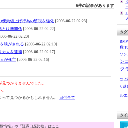
6件の記事があります
の便乗値上げ行為の監視を強化
[2006-06-22 02:23]
党とは無関係
[2006-06-22 02:22]
タグ
006-06-22 02:20]
BM
物を嗅がされる
[2006-06-22 02:19]
数
T
リカ人を逮捕
[2006-06-22 02:17]
ソン
1人が死亡
[2006-06-22 02:16]
ン
ク
ツ
バ
が見つかりませんでした。
り越
い。
ルエ
よって見つかるかもしれません。
日付全て
タイ
柄情報」や「証券口座比較」はここ