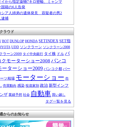
タイから指定薬物7キロ密輸、ミャンマ
ー国籍の6人告発
ロシア人姉弟の遺体発見 容疑者の男2
人逮捕
クラウド
W
DUNLOP
HONDA
SETINDEX
SET指
BOT
ソンクラーン
OYOTA
UDD
ソンクラーン2008
バ
クラーン2009
タイ株
ドル
タイ中央銀行
バンコ
コクモーターショー2008
モーターショー2009
バンコク都
バー
モーターショー
ーツ相場
売
感染
政治
新型インフ
し
売買動向
投資家別
自動車
ンザ
業績予想
社会
買い越し
タグ一覧を見る
通からのお知らせ