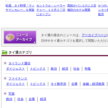
松屋、タイ料理「マッ
セントラル・シーラー
西鉄がバンコクに２店
かつや
サマンカレー」を再販
チャー、１０月２７日
舗目のホテル開業
ンカツ
にオープン
販売
タイ通の過去のニュースは、
アーカイブページ
日付やタイ通カテゴリを選択して閲覧いただけ
タイ通カテゴリ
タイランド通信
ダイジェスト
トピックス
政治
経済
社会
特集
ファイナンス
ダイジェスト
トピックス
タイ株市況
企業
金融・経済政策
写真
政治
社会
企業
経済