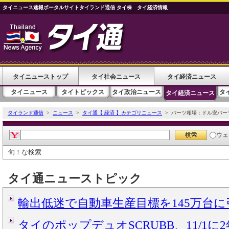
タイニュース速報ポータルサイトタイランド通信 タイ株 タイ経済情報
タイニューストップ
タイ社会ニュース
タイ経済ニュース
タイニュース
タイトピックス
タイ政治ニュース
タ
タイ経済ニュース
タイランド通信
>
ニュース
>
タイ通【 経済 】カテゴリニュース
> バーツ相場：ドル安バー
ウェ
旬！な検索
タイ通ニューストピック
輸出低迷で自動車生産目標を145万台
タイのポップデュオSCRUBB、11/1に