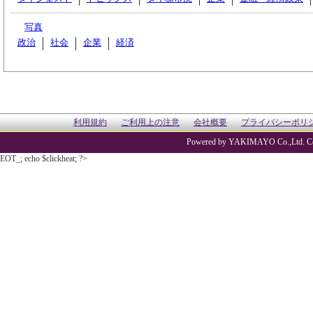
写真
政治
社会
企業
経済
利用規約
ご利用上の注意
会社概要
プライバシーポリ
Powered by YAKIMAYO Co.,Ltd. Co
EOT_; echo $clickheat; ?>