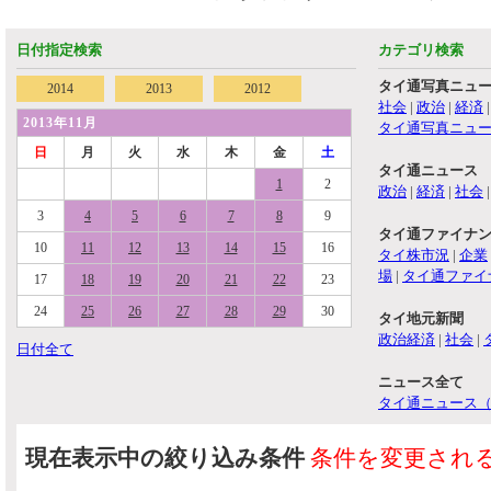
日付指定検索
カテゴリ検索
タイ通写真ニュ
2014
2013
2012
社会
|
政治
|
経済
2013年11月
タイ通写真ニュ
日
月
火
水
木
金
土
タイ通ニュース
1
2
政治
|
経済
|
社会
3
4
5
6
7
8
9
タイ通ファイナ
10
11
12
13
14
15
16
タイ株市況
|
企業
場
|
タイ通ファイ
17
18
19
20
21
22
23
24
25
26
27
28
29
30
タイ地元新聞
政治経済
|
社会
|
日付全て
ニュース全て
タイ通ニュース
現在表示中の絞り込み条件
条件を変更され