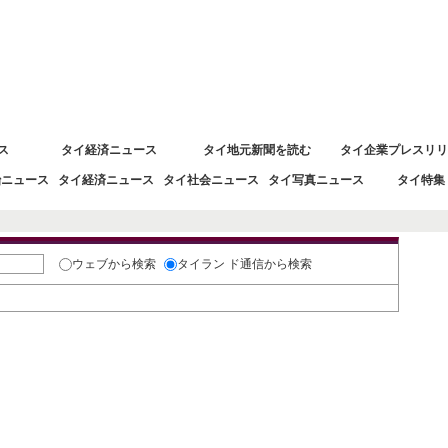
 タイ経済情報
ス
タイ経済ニュース
タイ地元新聞を読む
タイ企業プレスリリ
治ニュース
タイ経済ニュース
タイ社会ニュース
タイ写真ニュース
タイ特集
おす
ウェブ
から検索
タイラン ド通信
から検索
んで閲覧いただけます。
さい。
カテゴリ検索