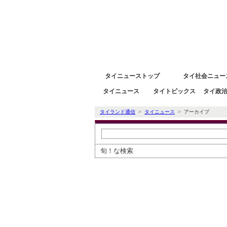
タイニュース速報ポータルサイトタイランド通信 タイ株
タイニューストップ
タイ社会ニュー
タイニュース
タイトピックス
タイ政
タイランド通信
>
タイニュース
> アーカイブ
旬！な検索
タイ通ニュースアーカイブ検索
過去のニュースを日付とカテゴリで絞り込
※削除された記事もあります。ご了承くだ
日付指定検索