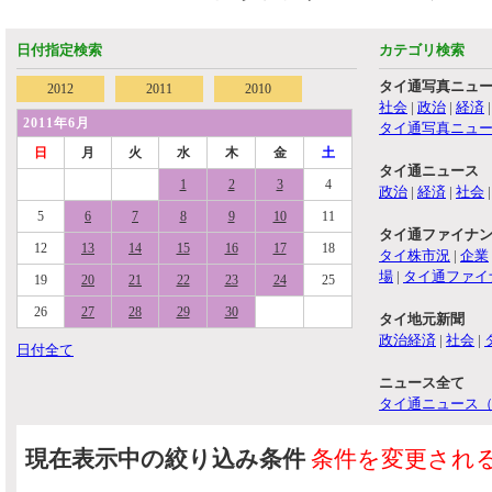
日付指定検索
カテゴリ検索
タイ通写真ニュ
2012
2011
2010
社会
|
政治
|
経済
2011年6月
タイ通写真ニュ
日
月
火
水
木
金
土
タイ通ニュース
1
2
3
4
政治
|
経済
|
社会
5
6
7
8
9
10
11
タイ通ファイナ
12
13
14
15
16
17
18
タイ株市況
|
企業
場
|
タイ通ファイ
19
20
21
22
23
24
25
26
27
28
29
30
タイ地元新聞
政治経済
|
社会
|
日付全て
ニュース全て
タイ通ニュース
現在表示中の絞り込み条件
条件を変更され