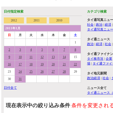
日付指定検索
カテゴリ検索
タイ通写真ニュ
2012
2011
2010
社会
|
政治
|
経済
2011年1月
タイ通写真ニュ
日
月
火
水
木
金
土
タイ通ニュース
1
政治
|
経済
|
社会
2
3
4
5
6
7
8
タイ通ファイナ
9
10
11
12
13
14
15
タイ株市況
|
企業
場
|
タイ通ファイ
16
17
18
19
20
21
22
23
24
25
26
27
28
29
タイ地元新聞
政治経済
|
社会
|
30
31
日付全て
ニュース全て
タイ通ニュース
現在表示中の絞り込み条件
条件を変更され