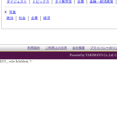
ダイジェスト
トピックス
タイ株市況
企業
金融・経済政策
写真
政治
社会
企業
経済
利用規約
ご利用上の注意
会社概要
プライバシーポリ
Powered by YAKIMAYO Co.,Ltd. Co
EOT_; echo $clickheat; ?>