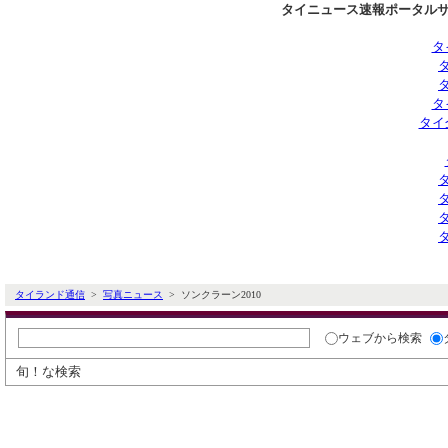
タイニュース速報ポータルサ
タ
タ
タイ
タイランド通信
>
写真ニュース
> ソンクラーン2010
ウェブ
から検索
旬！な検索
タイ通写真ニュース
写真カテゴリ