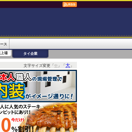
ース
規上場
タイ企業
大
文字サイズ変更「
」「
」
中