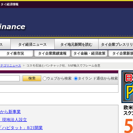
 タイ経済情報
ス
タイ経済ニュース
タイ地元新聞を読む
タイ企業プレスリリ
タイ株市況
タイ企業業績速報
タイ金融・経済政策
タイ企業新
カテゴリニュース
> コスモ石油とバンチャック社、SAF輸入でフレーム合意
ウェブ
から検索
タイラン ド通信
から検索
月から新事業
す 現地法人設立
ハピタット」8/21開業