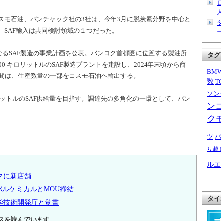
モ石油、バンチャック社の3社は、今年3月に脱炭素分野を中心と
。SAF輸入は共同検討領域の１つだった。
なるSAF製造の事業計画を公表。バンコク首都圏に位置する製油所
タグ
0 キロリットルのSAF製造プラントを建設し、2024年末頃から商
BM
年間は、生産数量の一部をコスモ石油へ輸出する。
数
T
ソン
リットルのSAF供給量を目指す。調達先の多角化の一環として、バン
ン
ク
ツ
バ
り越
ルエ
クに新店舗
バルケミカルとMOU締結
タイ
学技術開発庁と覚書
スを読んでいます