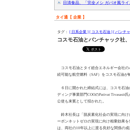
日清食品、「完全メシ ガパオ風ライス
タイ通【 企業 】
タグ：
[ 日系企業 ]
[ コスモ石油 ]
[ バンチャ
コスモ石油とバンチャック社、
コスモ石油とタイ総合エネルギー会社の
続可能な航空燃料（SAF）をコスモ石油
６日に開かれた締結式には、コスモ石油
ディング事業部門COOのPativat Tiv
公使も来賓として招かれた。
鈴木社長は「脱炭素化社会の実現に向け
ーボンネットゼロの実現に向け相乗効果を生み出し
は、両社の10年以上に渡る良好な関係の