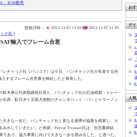
」8/10発売
おす
デイ
投稿日時：
2023-12-07 13:05
2023-12-07 11:05
ック社 ]
SAF輸入でフレーム合意
バンチャック社（バンコク）は６日、バンチャック社が生産する持
が輸入するフレーム合意書を締結したと発表した。
の鈴⽊康公代表取締役社長と、バンチャック社の石油精製・トレー
人気
asasit氏が出席。駐日夕イ王国大使館のチャンタパット・パンジャマーノン
た大きな一歩だ。バンチャック社と更なる連携や協業を模索し、カ
ていきたい」と挨拶。Pativat Tivasasit氏は「合意書締結
成果であり、協力事業に向けて大きな一歩を踏み出した」と述べた。