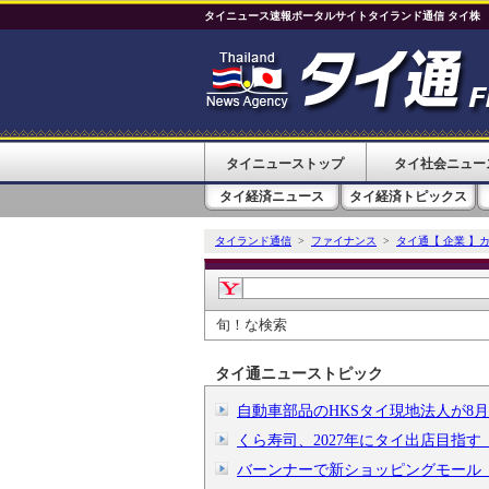
タイニュース速報ポータルサイトタイランド通信 タイ株
タイニューストップ
タイ社会ニュー
タイ経済ニュース
タイ経済トピックス
タイランド通信
>
ファイナンス
>
タイ通【 企業 】
旬！な検索
タイ通ニューストピック
自動車部品のHKSタイ現地法人が8
くら寿司、2027年にタイ出店目指
バーンナーで新ショッピングモール「