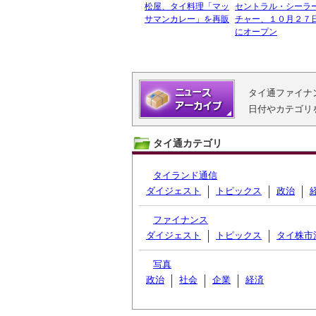
松屋、タイ料理「マッ
セントラル・シーラ
サマンカレー」を再販
チャー、１０月２７
にオープン
タイ通ファイナ
日付やカテゴリ
タイ通カテゴリ
タイランド通信
ダイジェスト
トピックス
政治
ファイナンス
ダイジェスト
トピックス
タイ株市
写真
政治
社会
企業
経済