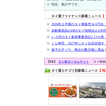
現在、集計中です。
タイ通ファイナンス新着ニュース
【
2026年上半期のタイ車販売34.6万台、
自動車部品のHKSタイ現地法人が8
1～6月のタイ新規事業登記2.13％増、
くら寿司、2027年にタイ出店目指
迷子の子ゾウ、救出の数日後に死ぬ
[
【PR】
タイ株ポータルサイト
「タイ株銘
タイ通カテゴリ別新着ニュース
【 写