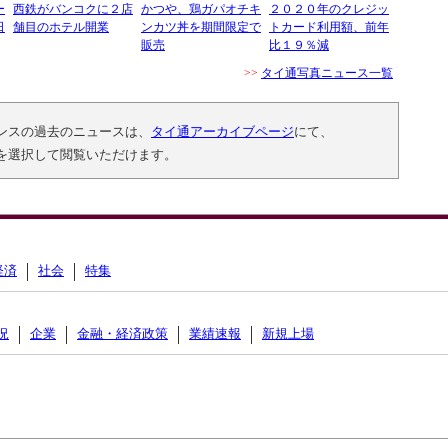
ー
西鉄がバンコクに２店
かつや、鶏ガパオチキ
２０２０年のクレジッ
日
舗目のホテル開業
ンカツ丼を期間限定で
トカード利用額、前年
販売
比１９％減
>>
タイ通写真ニュース一覧
ンスの過去のニュースは、
タイ通アーカイブページ
にて、
を選択して閲覧いただけます。
経済
社会
特集
況
企業
金融・経済政策
業績速報
新規上場