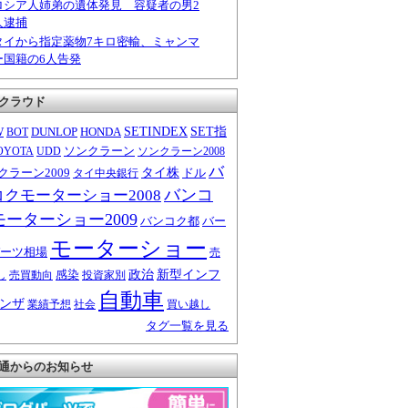
ロシア人姉弟の遺体発見 容疑者の男2
人逮捕
タイから指定薬物7キロ密輸、ミャンマ
ー国籍の6人告発
クラウド
W
DUNLOP
HONDA
SETINDEX
SET指
BOT
ソンクラーン
OYOTA
UDD
ソンクラーン2008
バ
クラーン2009
タイ株
ドル
タイ中央銀行
バンコ
コクモーターショー2008
モーターショー2009
バンコク都
バー
モーターショー
ーツ相場
売
感染
政治
新型インフ
し
売買動向
投資家別
自動車
ンザ
業績予想
社会
買い越し
タグ一覧を見る
通からのお知らせ