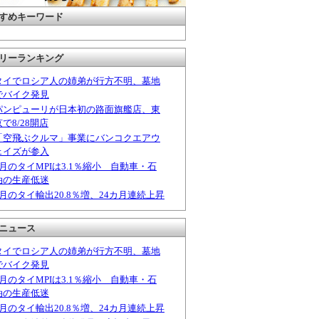
すめキーワード
リーランキング
タイでロシア人の姉弟が行方不明、墓地
でバイク発見
パンピューリが日本初の路面旗艦店、東
京で8/28開店
「空飛ぶクルマ」事業にバンコクエアウ
ェイズが参入
6月のタイMPIは3.1％縮小 自動車・石
油の生産低迷
6月のタイ輸出20.8％増、24カ月連続上昇
ニュース
タイでロシア人の姉弟が行方不明、墓地
でバイク発見
6月のタイMPIは3.1％縮小 自動車・石
油の生産低迷
6月のタイ輸出20.8％増、24カ月連続上昇