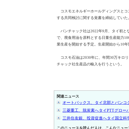
コスモエネルギーホールディングスとコス
する共同検討に関する覚書を締結していた
バンチャック社は2022年9月、タイ初と
で、廃食用油を原料とする日量生産能力100
業生産を開始する予定。生産開始から10
コスモ石油は2030年に、年間30万キロ
チャック社生産品の輸入を行うという。
関連ニュース
オートバックス、タイ北部とバンコ
三菱重工、脱炭素へタイPTTグロー
三井住友銀、投資促進へタイ国立科
このニュースを読んだ人は、こんなニュー