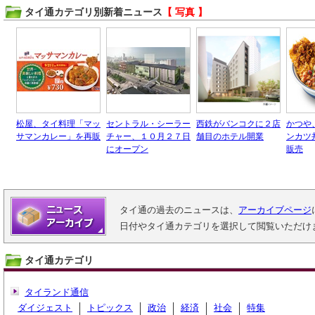
タイ通カテゴリ別新着ニュース
【 写真 】
松屋、タイ料理「マッ
セントラル・シーラー
西鉄がバンコクに２店
かつや
サマンカレー」を再販
チャー、１０月２７日
舗目のホテル開業
ンカツ
にオープン
販売
タイ通の過去のニュースは、
アーカイブページ
日付やタイ通カテゴリを選択して閲覧いただけ
タイ通カテゴリ
タイランド通信
ダイジェスト
トピックス
政治
経済
社会
特集