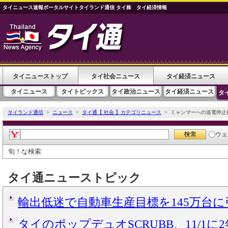
タイニュース速報ポータルサイトタイランド通信 タイ株 タイ経済情報
タイニューストップ
タイ社会ニュース
タイ経済ニュース
タイニュース
タイトピックス
タイ政治ニュース
タイ経済ニュース
タ
タイランド通信
>
ニュース
>
タイ通【 社会 】カテゴリニュース
> ミャンマーへの送電停止
ウェ
旬！な検索
タイ通ニューストピック
輸出低迷で自動車生産目標を145万台
タイのポップデュオSCRUBB、11/1に