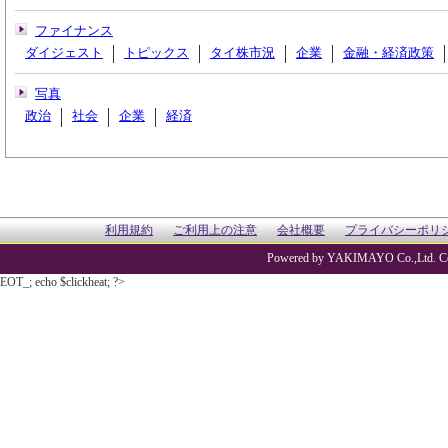
ファイナンス
ダイジェスト
トピックス
タイ株市況
企業
金融・経済政策
写真
政治
社会
企業
経済
利用規約
ご利用上の注意
会社概要
プライバシーポリ
Powered by YAKIMAYO Co.,Ltd. Co
EOT_; echo $clickheat; ?>