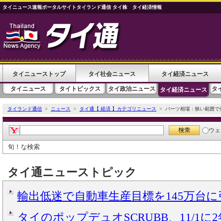
タイニュース速報ポータルサイトタイランド通信 タイ株 タイ経済情報
タイニューストップ
タイ社会ニュース
タイ経済ニュース
タイニュース
タイトピックス
タイ政治ニュース
タ
タイ経済ニュース
タイランド通信
>
ニュース
>
タイ通【 経済 】カテゴリニュース
> バーツ相場：狭い範囲で
ウェ
旬！な検索
タイ通ニューストピック
輸出低迷で自動車生産目標を145万台
タイのポップデュオSCRUBB、11/1に