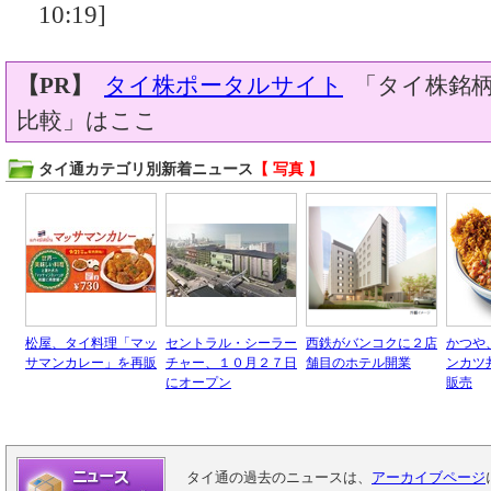
10:19]
【PR】
タイ株ポータルサイト
「タイ株銘柄
比較」はここ
タイ通カテゴリ別新着ニュース
【 写真 】
松屋、タイ料理「マッ
セントラル・シーラー
西鉄がバンコクに２店
かつや
サマンカレー」を再販
チャー、１０月２７日
舗目のホテル開業
ンカツ
にオープン
販売
タイ通の過去のニュースは、
アーカイブページ