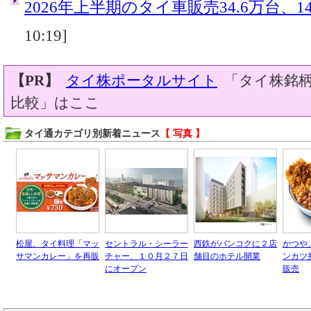
2026年上半期のタイ車販売34.6万台、14
10:19]
【PR】
タイ株ポータルサイト
「タイ株銘柄
比較」はここ
タイ通カテゴリ別新着ニュース
【 写真 】
松屋、タイ料理「マッ
セントラル・シーラー
西鉄がバンコクに２店
かつや
サマンカレー」を再販
チャー、１０月２７日
舗目のホテル開業
ンカツ
にオープン
販売