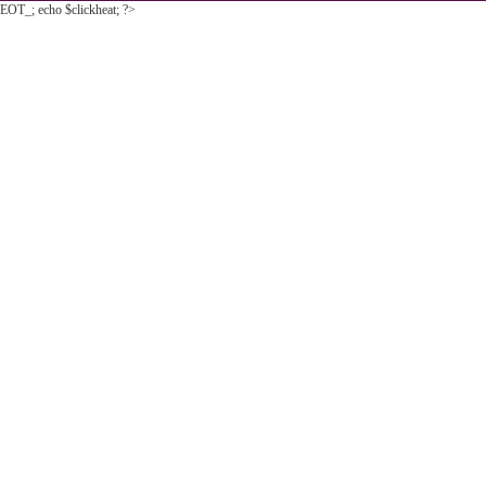
EOT_; echo $clickheat; ?>