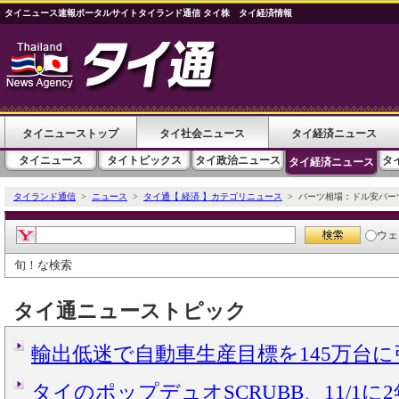
タイニュース速報ポータルサイトタイランド通信 タイ株 タイ経済情報
タイニューストップ
タイ社会ニュース
タイ経済ニュース
タイニュース
タイトピックス
タイ政治ニュース
タ
タイ経済ニュース
タイランド通信
>
ニュース
>
タイ通【 経済 】カテゴリニュース
> バーツ相場：ドル安バー
ウェ
旬！な検索
タイ通ニューストピック
輸出低迷で自動車生産目標を145万台
タイのポップデュオSCRUBB、11/1に