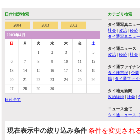
日付指定検索
カテゴリ検索
タイ通写真ニュ
2004
2003
2002
社会
|
政治
|
経済
2003年4月
タイ通写真ニュ
日
月
火
水
木
金
土
タイ通ニュース
1
2
3
4
5
政治
|
経済
|
社会
6
7
8
9
10
11
12
タイ通ファイナ
13
14
15
16
17
18
19
タイ株市況
|
企業
場
|
タイ通ファイ
20
21
22
23
24
25
26
27
28
29
30
タイ地元新聞
政治経済
|
社会
|
日付全て
ニュース全て
タイ通ニュース
現在表示中の絞り込み条件
条件を変更され