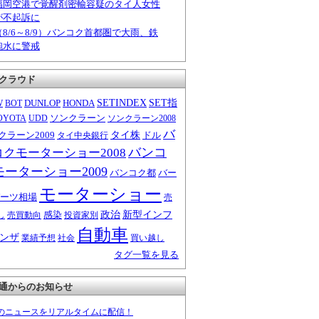
福岡空港で覚醒剤密輸容疑のタイ人女性
が不起訴に
（8/6～8/9）バンコク首都圏で大雨、鉄
砲水に警戒
クラウド
W
DUNLOP
HONDA
SETINDEX
SET指
BOT
ソンクラーン
OYOTA
UDD
ソンクラーン2008
バ
クラーン2009
タイ株
ドル
タイ中央銀行
バンコ
コクモーターショー2008
モーターショー2009
バンコク都
バー
モーターショー
ーツ相場
売
感染
政治
新型インフ
し
売買動向
投資家別
自動車
ンザ
業績予想
社会
買い越し
タグ一覧を見る
通からのお知らせ
のニュースをリアルタイムに配信！