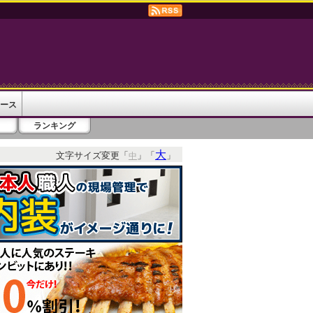
ース
ランキング
大
文字サイズ変更「
」「
」
中