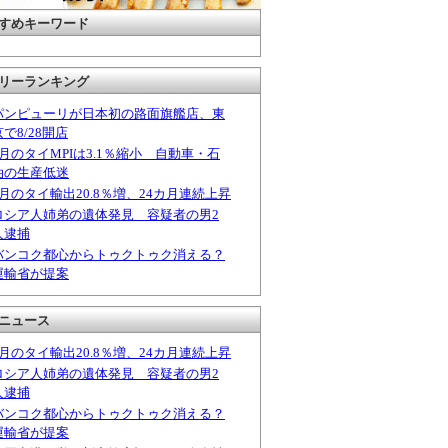
すめキーワード
リーランキング
パンピューリが日本初の路面旗艦店、東
京で8/28開店
6月のタイMPIは3.1％縮小 自動車・石
油の生産低迷
6月のタイ輸出20.8％増、24カ月連続上昇
ロシア人姉弟の遺体発見 容疑者の男2
人逮捕
バンコク都心からトゥクトゥク消える？
運輸省が提案
ニュース
6月のタイ輸出20.8％増、24カ月連続上昇
ロシア人姉弟の遺体発見 容疑者の男2
人逮捕
バンコク都心からトゥクトゥク消える？
運輸省が提案