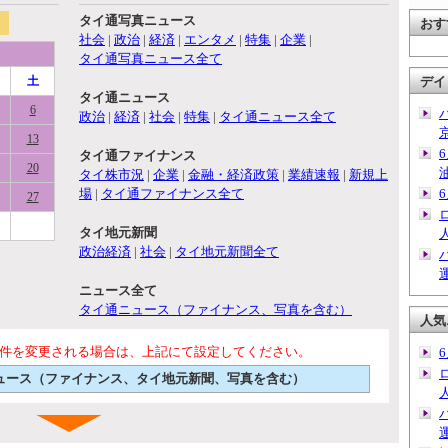
タイ通写真ニュース
おす
社会
|
政治
|
経済
|
エンタメ
|
特集
|
企業
|
タイ通写真ニュース全て
土
デイ
タイ通ニュース
6
政治
|
経済
|
社会
|
特集
|
タイ通ニュース全て
13
タイ通ファイナンス
20
タイ株市況
|
企業
|
金融・経済政策
|
業績速報
|
新規上
場
|
タイ通ファイナンス全て
27
タイ地元新聞
政治経済
|
社会
|
タイ地元新聞全て
ニュース全て
タイ通ニュース（ファイナンス、写真を含む）
人気
件を変更される場合は、上記にて設定してください。
通ニュース（ファイナンス、タイ地元新聞、写真を含む）