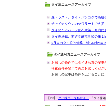
タイ通ニュースアーカイブ
森トラスト、タイ・バンコクで高級
チャイナタウンのヤワラートで火災 
タイの１万バーツ配布政策、月内に
タイ憲法裁、前進党解散訴訟の第１回
5月末のタイ公的債務 対GDP比64.
タイ通写真ニュースアーカイブ
お探しの条件ではタイ通写真の記事
検索条件を変えて再度お試しくださ
お探しの記事は条件を広げることに
【PR】
タイ株ポータルサイト
「タイ株銘