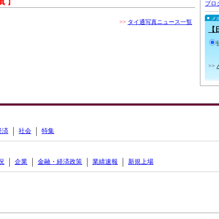
真 】
ブロ
メ
>>
タイ通写真ニュース一覧
【
>>
経済
社会
特集
況
企業
金融・経済政策
業績速報
新規上場