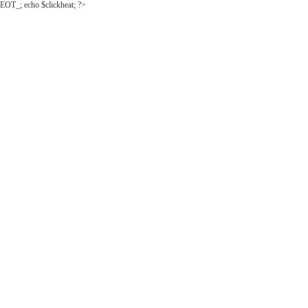
EOT_; echo $clickheat; ?>