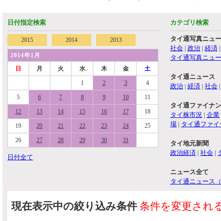
日付指定検索
カテゴリ検索
タイ通写真ニュ
2015
2014
2013
社会
|
政治
|
経済
2014年1月
タイ通写真ニュ
日
月
火
水
木
金
土
タイ通ニュース
1
2
3
4
政治
|
経済
|
社会
5
6
7
8
9
10
11
タイ通ファイナ
12
13
14
15
16
17
18
タイ株市況
|
企業
場
|
タイ通ファイ
19
20
21
22
23
24
25
26
27
28
29
30
31
タイ地元新聞
政治経済
|
社会
|
日付全て
ニュース全て
タイ通ニュース
現在表示中の絞り込み条件
条件を変更され