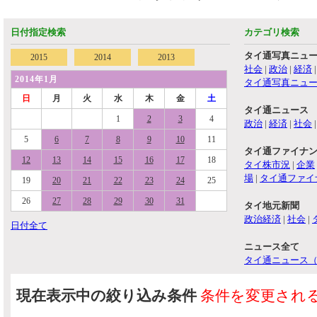
日付指定検索
カテゴリ検索
タイ通写真ニュ
2015
2014
2013
社会
|
政治
|
経済
2014年1月
タイ通写真ニュ
日
月
火
水
木
金
土
タイ通ニュース
1
2
3
4
政治
|
経済
|
社会
5
6
7
8
9
10
11
タイ通ファイナ
12
13
14
15
16
17
18
タイ株市況
|
企業
場
|
タイ通ファイ
19
20
21
22
23
24
25
26
27
28
29
30
31
タイ地元新聞
政治経済
|
社会
|
日付全て
ニュース全て
タイ通ニュース
現在表示中の絞り込み条件
条件を変更され