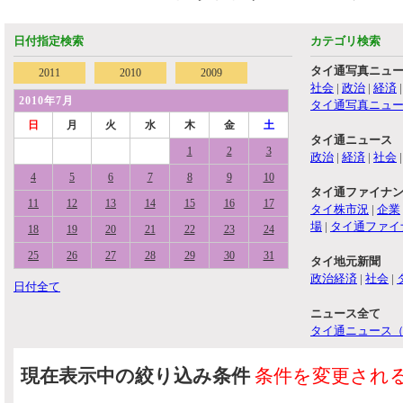
日付指定検索
カテゴリ検索
タイ通写真ニュ
2011
2010
2009
社会
|
政治
|
経済
2010年7月
タイ通写真ニュ
日
月
火
水
木
金
土
タイ通ニュース
1
2
3
政治
|
経済
|
社会
4
5
6
7
8
9
10
タイ通ファイナ
11
12
13
14
15
16
17
タイ株市況
|
企業
場
|
タイ通ファイ
18
19
20
21
22
23
24
25
26
27
28
29
30
31
タイ地元新聞
政治経済
|
社会
|
日付全て
ニュース全て
タイ通ニュース
現在表示中の絞り込み条件
条件を変更され