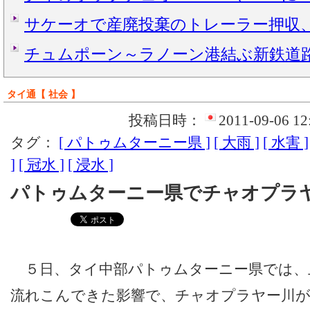
サケーオで産廃投棄のトレーラー押収
チュムポーン～ラノーン港結ぶ新鉄道
タイ通【 社会 】
投稿日時：
2011-09-06 12
タグ：
[ パトゥムターニー県 ]
[ 大雨 ]
[ 水害 ]
]
[ 冠水 ]
[ 浸水 ]
パトゥムターニー県でチャオプラ
５日、タイ中部パトゥムターニー県では、
流れこんできた影響で、チャオプラヤー川が