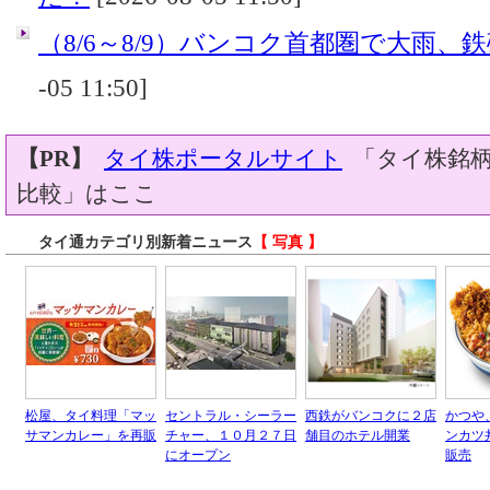
（8/6～8/9）バンコク首都圏で大雨、
-05 11:50]
【PR】
タイ株ポータルサイト
「タイ株銘柄
比較」はここ
タイ通カテゴリ別新着ニュース
【 写真 】
松屋、タイ料理「マッ
セントラル・シーラー
西鉄がバンコクに２店
かつや
サマンカレー」を再販
チャー、１０月２７日
舗目のホテル開業
ンカツ
にオープン
販売