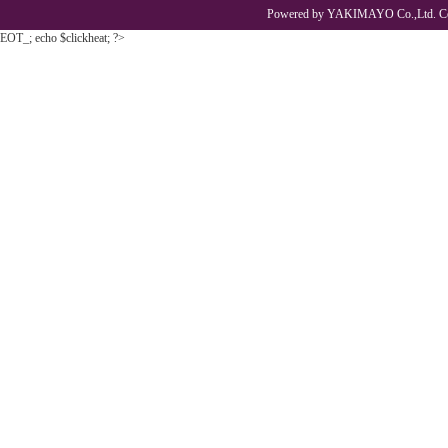
Powered by YAKIMAYO Co.,Ltd. Co
EOT_; echo $clickheat; ?>