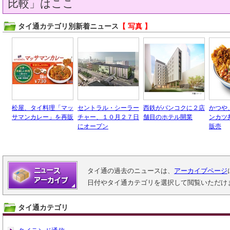
比較」はここ
タイ通カテゴリ別新着ニュース
【 写真 】
松屋、タイ料理「マッ
セントラル・シーラー
西鉄がバンコクに２店
かつや
サマンカレー」を再販
チャー、１０月２７日
舗目のホテル開業
ンカツ
にオープン
販売
タイ通の過去のニュースは、
アーカイブページ
日付やタイ通カテゴリを選択して閲覧いただけ
タイ通カテゴリ