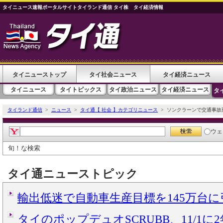
タイニュース速報ポータルサイトタイランド通信 タイ株 タイ経済情報
タイニューストップ
タイ社会ニュース
タイ経済ニュース
タイニュース
タイトピックス
タイ政治ニュース
タイ経済ニュース
タ
タイランド通信
>
ニュース
>
タイ通【 社会 】カテゴリニュース
> ソンクラーンで交通事故
ウェ
旬！な検索
タイ通ニューストピック
輸出低迷で自動車生産目標を145万台
タイのポップデュオSCRUBB、11/1に