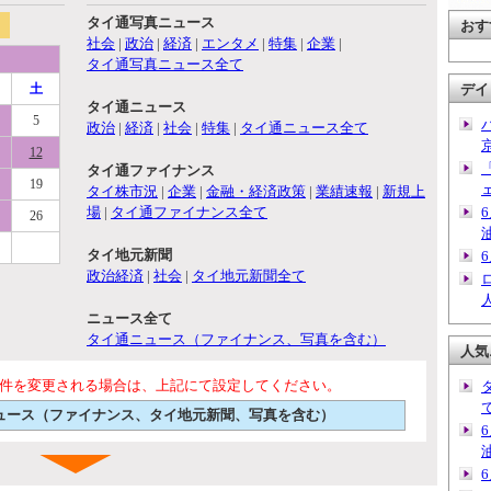
タイ通写真ニュース
おす
社会
|
政治
|
経済
|
エンタメ
|
特集
|
企業
|
タイ通写真ニュース全て
土
デイ
タイ通ニュース
5
政治
|
経済
|
社会
|
特集
|
タイ通ニュース全て
12
タイ通ファイナンス
19
タイ株市況
|
企業
|
金融・経済政策
|
業績速報
|
新規上
場
|
タイ通ファイナンス全て
26
タイ地元新聞
政治経済
|
社会
|
タイ地元新聞全て
ニュース全て
タイ通ニュース（ファイナンス、写真を含む）
人気
件を変更される場合は、上記にて設定してください。
通ニュース（ファイナンス、タイ地元新聞、写真を含む）