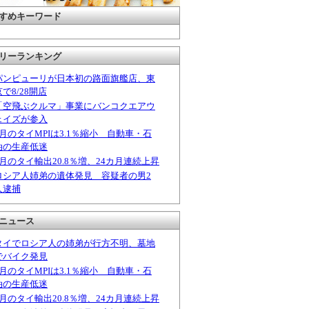
すめキーワード
リーランキング
パンピューリが日本初の路面旗艦店、東
京で8/28開店
「空飛ぶクルマ」事業にバンコクエアウ
ェイズが参入
6月のタイMPIは3.1％縮小 自動車・石
油の生産低迷
6月のタイ輸出20.8％増、24カ月連続上昇
ロシア人姉弟の遺体発見 容疑者の男2
人逮捕
ニュース
タイでロシア人の姉弟が行方不明、墓地
でバイク発見
6月のタイMPIは3.1％縮小 自動車・石
油の生産低迷
6月のタイ輸出20.8％増、24カ月連続上昇