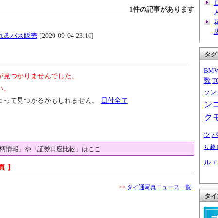
1件の記事があります
れるパス販売
[2020-09-04 23:10]
タグ
BM
が見つかりませんでした。
数
T
い。
ソン
よって見つかるかもしれません。
日付全て
ン
ク
ツ
バ
り越
柄情報」や「証券口座比較」はここ
ルエ
真 】
>>
タイ通写真ニュース一覧
タイ