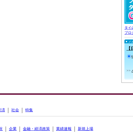
タイ
ブロ
メ
【
>>
経済
社会
特集
況
企業
金融・経済政策
業績速報
新規上場