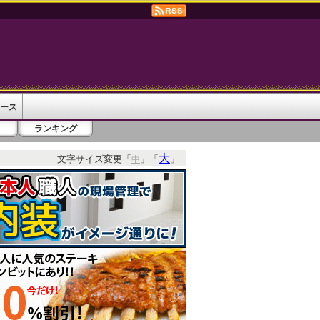
ース
ランキング
大
文字サイズ変更「
」「
」
中