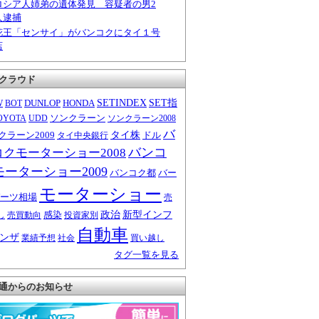
ロシア人姉弟の遺体発見 容疑者の男2
人逮捕
花王「センサイ」がバンコクにタイ１号
店
クラウド
W
DUNLOP
HONDA
SETINDEX
SET指
BOT
ソンクラーン
OYOTA
UDD
ソンクラーン2008
バ
クラーン2009
タイ株
ドル
タイ中央銀行
バンコ
コクモーターショー2008
モーターショー2009
バンコク都
バー
モーターショー
ーツ相場
売
感染
政治
新型インフ
し
売買動向
投資家別
自動車
ンザ
業績予想
社会
買い越し
タグ一覧を見る
通からのお知らせ