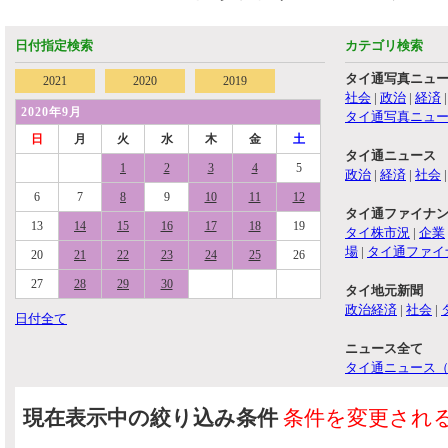
日付指定検索
カテゴリ検索
タイ通写真ニュ
2021
2020
2019
社会
|
政治
|
経済
2020年9月
タイ通写真ニュ
日
月
火
水
木
金
土
タイ通ニュース
1
2
3
4
5
政治
|
経済
|
社会
6
7
8
9
10
11
12
タイ通ファイナ
13
14
15
16
17
18
19
タイ株市況
|
企業
場
|
タイ通ファイ
20
21
22
23
24
25
26
27
28
29
30
タイ地元新聞
政治経済
|
社会
|
日付全て
ニュース全て
タイ通ニュース
現在表示中の絞り込み条件
条件を変更され