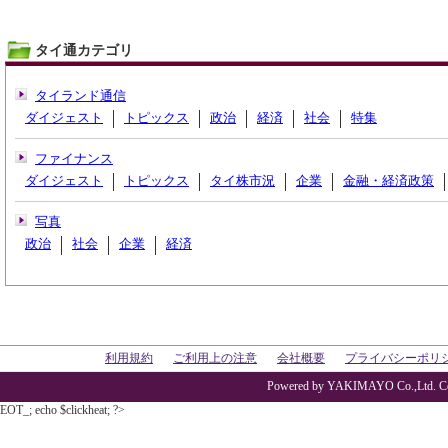
タイ通カテゴリ
タイランド通信
ダイジェスト
トピックス
政治
経済
社会
特集
ファイナンス
ダイジェスト
トピックス
タイ株市況
企業
金融・経済政策
写真
政治
社会
企業
経済
利用規約
ご利用上の注意
会社概要
プライバシーポリ
Powered by YAKIMAYO Co.,Ltd. Co
EOT_; echo $clickheat; ?>