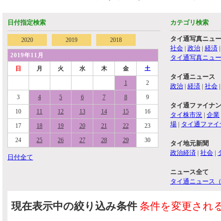
日付指定検索
カテゴリ検索
タイ通写真ニュ
2020
2019
2018
社会
|
政治
|
経済
2019年11月
タイ通写真ニュ
日
月
火
水
木
金
土
タイ通ニュース
1
2
政治
|
経済
|
社会
3
4
5
6
7
8
9
タイ通ファイナ
10
11
12
13
14
15
16
タイ株市況
|
企業
場
|
タイ通ファイ
17
18
19
20
21
22
23
24
25
26
27
28
29
30
タイ地元新聞
政治経済
|
社会
|
日付全て
ニュース全て
タイ通ニュース
現在表示中の絞り込み条件
条件を変更され