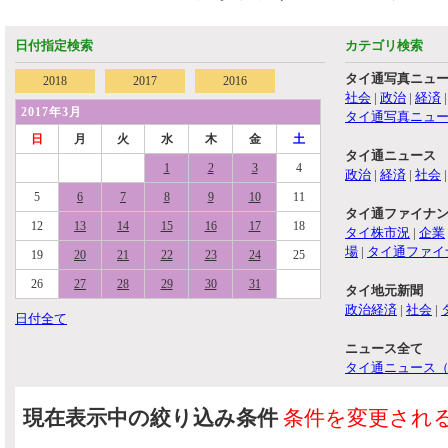
日付指定検索
カテゴリ検索
タイ通写真ニュ
2018
2017
2016
社会
|
政治
|
経済
2017年3月
タイ通写真ニュ
日
月
火
水
木
金
土
タイ通ニュース
1
2
3
4
政治
|
経済
|
社会
5
6
7
8
9
10
11
タイ通ファイナ
12
13
14
15
16
17
18
タイ株市況
|
企業
場
|
タイ通ファイ
19
20
21
22
23
24
25
26
27
28
29
30
31
タイ地元新聞
政治経済
|
社会
|
日付全て
ニュース全て
タイ通ニュース
現在表示中の絞り込み条件
条件を変更され