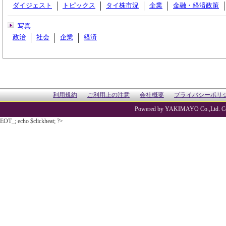
ダイジェスト
トピックス
タイ株市況
企業
金融・経済政策
写真
政治
社会
企業
経済
利用規約
ご利用上の注意
会社概要
プライバシーポリ
Powered by YAKIMAYO Co.,Ltd. Co
EOT_; echo $clickheat; ?>