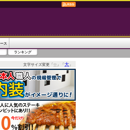
ース
ランキング
大
文字サイズ変更「
」「
」
中