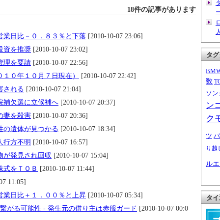
18件の記事があります
営業日比－０．８３％と下落
[2010-10-07 23:06]
投資を推奨
[2010-10-07 23:02]
タグ
管理を要請
[2010-10-07 22:56]
BM
０１０年１０月７日現在）
[2010-10-07 22:42]
数
T
害される
[2010-10-07 21:04]
ソン
院補欠選に立候補へ
[2010-10-07 20:37]
ン
の妻を殺害
[2010-10-07 20:36]
ク
性の遺体が見つかる
[2010-10-07 18:34]
ツ
バ
人行方不明
[2010-10-07 16:57]
り越
物が発見され回収
[2010-10-07 15:04]
ルエ
株式をＴＯＢ
[2010-10-07 11:44]
07 11:05]
営業日比＋１．００％と上昇
[2010-10-07 05:34]
タイ
繋がる可能性 - 発生元の借り主は赤服ガード
[2010-10-07 00:0