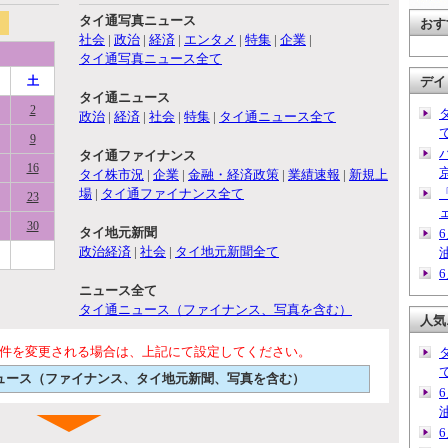
タイ通写真ニュース
おす
社会
|
政治
|
経済
|
エンタメ
|
特集
|
企業
|
タイ通写真ニュース全て
土
デイ
タイ通ニュース
2
政治
|
経済
|
社会
|
特集
|
タイ通ニュース全て
9
タイ通ファイナンス
16
タイ株市況
|
企業
|
金融・経済政策
|
業績速報
|
新規上
場
|
タイ通ファイナンス全て
23
30
タイ地元新聞
政治経済
|
社会
|
タイ地元新聞全て
ニュース全て
タイ通ニュース（ファイナンス、写真を含む）
人気
件を変更される場合は、上記にて設定してください。
通ニュース（ファイナンス、タイ地元新聞、写真を含む）