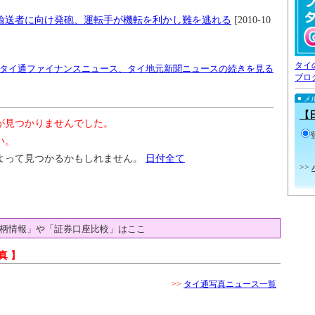
輸送者に向け発砲、運転手が機転を利かし難を逃れる
[2010-10
タイ
タイ通ファイナンスニュース、タイ地元新聞ニュースの続きを見る
ブロ
メ
【
が見つかりませんでした。
い。
よって見つかるかもしれません。
日付全て
>>
柄情報」や「証券口座比較」はここ
真 】
>>
タイ通写真ニュース一覧