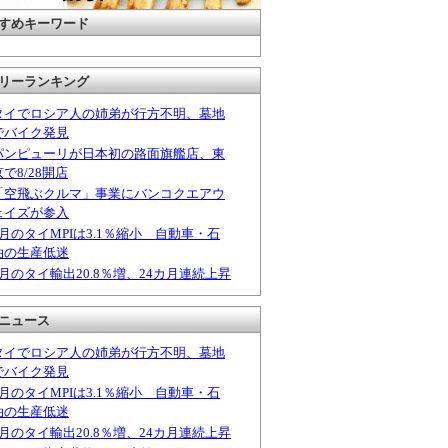
すめキーワード
リーランキング
タイでロシア人の姉弟が行方不明、墓地
でバイク発見
パンピューリが日本初の路面旗艦店、東
京で8/28開店
「空飛ぶクルマ」事業にバンコクエアウ
ェイズが参入
6月のタイMPIは3.1％縮小 自動車・石
油の生産低迷
6月のタイ輸出20.8％増、24カ月連続上昇
ニュース
タイでロシア人の姉弟が行方不明、墓地
でバイク発見
6月のタイMPIは3.1％縮小 自動車・石
油の生産低迷
6月のタイ輸出20.8％増、24カ月連続上昇