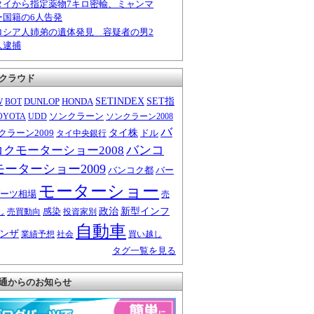
タイから指定薬物7キロ密輸、ミャンマ
ー国籍の6人告発
ロシア人姉弟の遺体発見 容疑者の男2
人逮捕
クラウド
W
DUNLOP
HONDA
SETINDEX
SET指
BOT
ソンクラーン
OYOTA
UDD
ソンクラーン2008
バ
クラーン2009
タイ株
ドル
タイ中央銀行
バンコ
コクモーターショー2008
モーターショー2009
バンコク都
バー
モーターショー
ーツ相場
売
感染
政治
新型インフ
し
売買動向
投資家別
自動車
ンザ
業績予想
社会
買い越し
タグ一覧を見る
通からのお知らせ