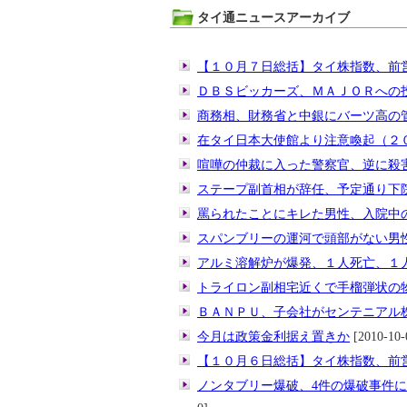
タイ通ニュースアーカイブ
【１０月７日総括】タイ株指数、前
ＤＢＳビッカーズ、ＭＡＪＯＲへの
商務相、財務省と中銀にバーツ高の
在タイ日本大使館より注意喚起（２
喧嘩の仲裁に入った警察官、逆に殺
ステープ副首相が辞任、予定通り下
罵られたことにキレた男性、入院中
スパンブリーの運河で頭部がない男
アルミ溶解炉が爆発、１人死亡、１
トライロン副相宅近くで手榴弾状の
ＢＡＮＰＵ、子会社がセンテニアル
今月は政策金利据え置きか
[2010-10-
【１０月６日総括】タイ株指数、前
ノンタブリー爆破、4件の爆破事件に