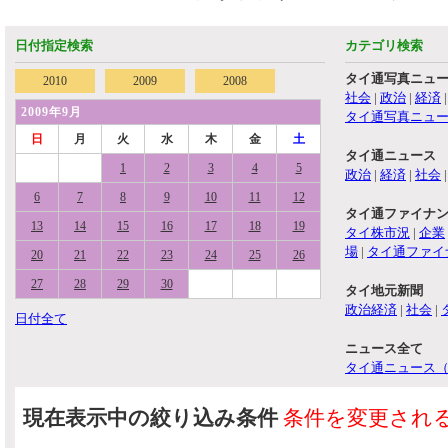
日付指定検索
カテゴリ検索
タイ通写真ニュ
2010
2009
2008
社会
|
政治
|
経済
2009年9月
タイ通写真ニュ
日
月
火
水
木
金
土
タイ通ニュース
1
2
3
4
5
政治
|
経済
|
社会
6
7
8
9
10
11
12
タイ通ファイナ
13
14
15
16
17
18
19
タイ株市況
|
企業
場
|
タイ通ファイ
20
21
22
23
24
25
26
27
28
29
30
タイ地元新聞
政治経済
|
社会
|
日付全て
ニュース全て
タイ通ニュース
現在表示中の絞り込み条件
条件を変更され