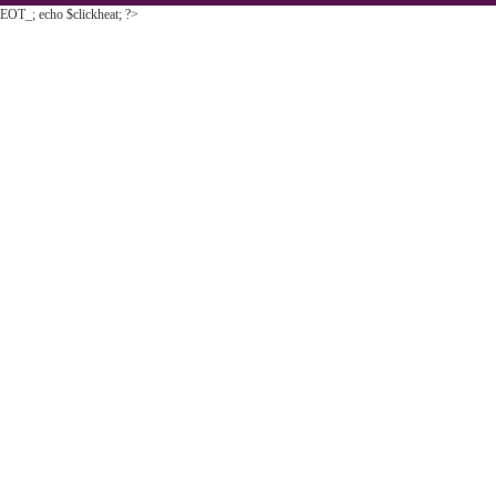
EOT_; echo $clickheat; ?>