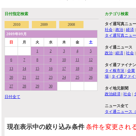
日付指定検索
カテゴリ検索
タイ通写真ニュ
2010
2009
2008
社会
|
政治
|
経済
2009年09月
タイ通写真ニュ
日
月
火
水
木
金
土
タイ通ニュース
1
2
3
4
5
政治
|
経済
|
社会
6
7
8
9
10
11
12
タイ通ファイナ
13
14
15
16
17
18
19
タイ株市況
|
企業
場
|
タイ通ファイ
20
21
22
23
24
25
26
27
28
29
30
タイ地元新聞
政治経済
|
社会
|
日付全て
ニュース全て
タイ通ニュース
現在表示中の絞り込み条件
条件を変更され