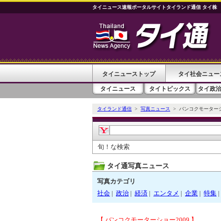
タイニュース速報ポータルサイトタイランド通信 タイ株
タイニューストップ
タイ社会ニュー
タイニュース
タイトピックス
タイ政
タイランド通信
>
写真ニュース
> バンコクモーターシ
旬！な検索
タイ通写真ニュース
写真カテゴリ
社会
|
政治
|
経済
|
エンタメ
|
企業
|
特集
|
【 バンコクモーターショー2009 】