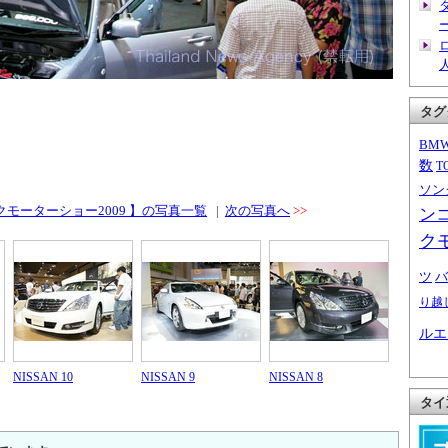
タグ
BM
数
T
ソン
クモーターショー2009 】の写真一覧
|
次の写真へ
>>
ン
ク
ツ
バ
り越
ルエ
NISSAN 10
NISSAN 9
NISSAN 8
タイ