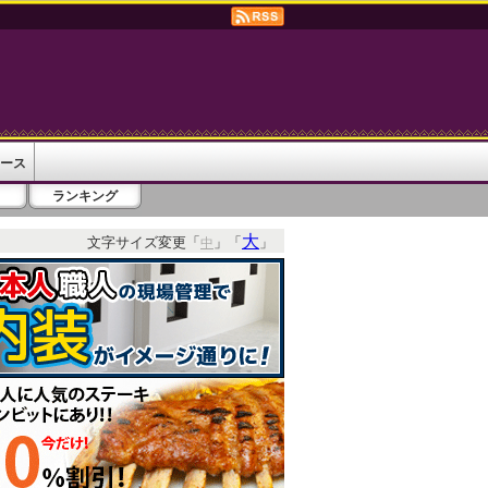
ース
ランキング
大
文字サイズ変更「
」「
」
中