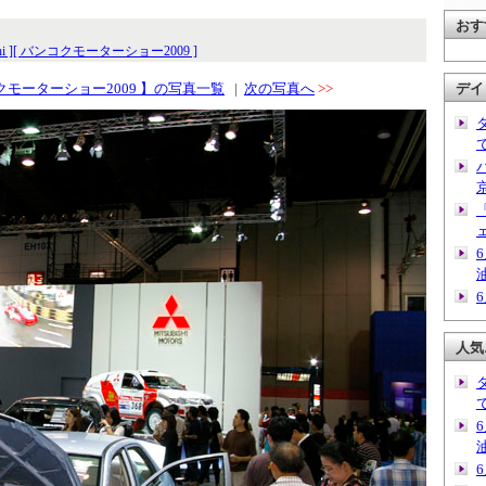
おす
i ]
[ バンコクモーターショー2009 ]
クモーターショー2009 】の写真一覧
|
次の写真へ
>>
デイ
人気