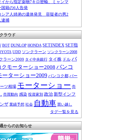
タイから指定薬物7キロ密輸、ミャンマ
ー国籍の6人告発
ロシア人姉弟の遺体発見 容疑者の男2
人逮捕
クラウド
W
DUNLOP
HONDA
SETINDEX
SET指
BOT
ソンクラーン
OYOTA
UDD
ソンクラーン2008
バ
クラーン2009
タイ株
ドル
タイ中央銀行
バンコ
コクモーターショー2008
モーターショー2009
バンコク都
バー
モーターショー
ーツ相場
売
感染
政治
新型インフ
し
売買動向
投資家別
自動車
ンザ
業績予想
社会
買い越し
タグ一覧を見る
通からのお知らせ