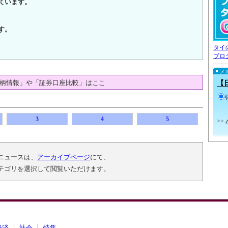
ています。
す。
タイ
ブロ
メ
柄情報」や「証券口座比較」はここ
【
3
4
5
>>
ニュースは、
アーカイブページ
にて、
テゴリを選択して閲覧いただけます。
経済
社会
特集