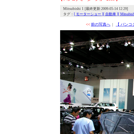
Mitsubishi 1
[最終更新:2009-05-14 12:29]
タグ：
[ モーターショー ]
[ 自動車 ]
[ Mitsubish
<<
前の写真へ
|
【 バンコ