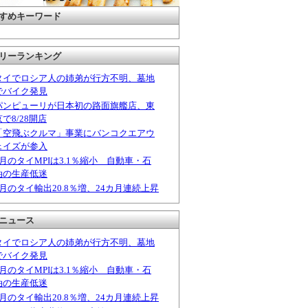
すめキーワード
リーランキング
タイでロシア人の姉弟が行方不明、墓地
でバイク発見
パンピューリが日本初の路面旗艦店、東
京で8/28開店
「空飛ぶクルマ」事業にバンコクエアウ
ェイズが参入
6月のタイMPIは3.1％縮小 自動車・石
油の生産低迷
6月のタイ輸出20.8％増、24カ月連続上昇
ニュース
タイでロシア人の姉弟が行方不明、墓地
でバイク発見
6月のタイMPIは3.1％縮小 自動車・石
油の生産低迷
6月のタイ輸出20.8％増、24カ月連続上昇