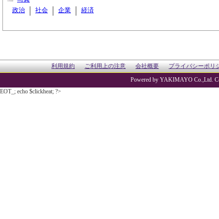
政治
社会
企業
経済
利用規約
ご利用上の注意
会社概要
プライバシーポリ
Powered by YAKIMAYO Co.,Ltd. Co
EOT_; echo $clickheat; ?>