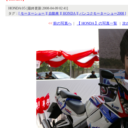
HONDA 05
[最終更新:2008-04-09 02:41]
タグ：
[ モーターショー ]
[ 自動車 ]
[ HONDA ]
[ バンコクモーターショー2008 ]
<<
前の写真へ
|
【 HONDA 】の写真一覧
|
次