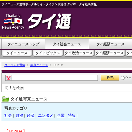
タイニュース速報ポータルサイトタイランド通信 タイ株 タイ経済情報
タイニューストップ
タイ社会ニュース
タイ経済ニュース
タイニュース
タイトピックス
タイ政治ニュース
タイ経済ニュース
タ
タイランド通信
>
写真ニュース
> HONDA
ウェ
旬！な検索
タイ通写真ニュース
写真カテゴリ
社会
|
政治
|
経済
|
エンタメ
|
企業
|
特集
|
【 HONDA 】