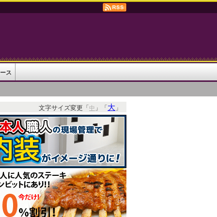
ース
大
文字サイズ変更「
」「
」
る
中