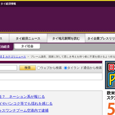
 タイ経済情報
ス
タイ経済ニュース
タイ地元新聞を読む
タイ企業プレスリリ
タイ社会
政治経済
済 】カテゴリニュース
> プレーム議長、国家に対して悪しき考えを持つ者に不運を授けるよう祈
ウェブ
から検索
タイラン ド通信
から検索
任？ ネーション系が報じる
マイやバンコク等でも揺れを感じる
をスワンナプーム空港内で逮捕