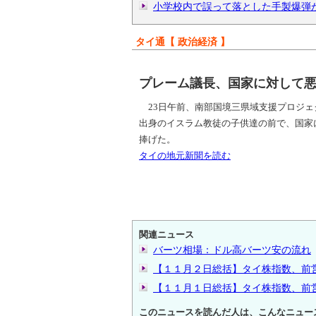
小学校内で誤って落とした手製爆弾が
タイ通【 政治経済 】
プレーム議長、国家に対して
23日午前、南部国境三県域支援プロジェ
出身のイスラム教徒の子供達の前で、国家
捧げた。
タイの地元新聞を読む
関連ニュース
バーツ相場：ドル高バーツ安の流れ
【１１月２日総括】タイ株指数、前
【１１月１日総括】タイ株指数、前
このニュースを読んだ人は、こんなニュー