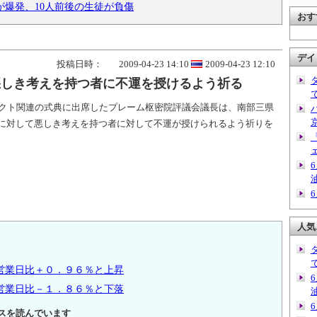
爆発、10人前後の生徒が負傷
おす
デイ
投稿日時：
2009-04-23 14:10
2009-04-23 12:10
悪しき考えを持つ者に不運を授けるよう祈る
クト関連の式典に出席したプレーム枢密院評議会議長は、南部三県
に対して悪しき考えを持つ者に対して不運が授けられるよう祈りを
人気
営業日比＋０．９６％と上昇
営業日比－１．８６％と下落
スを読んでいます