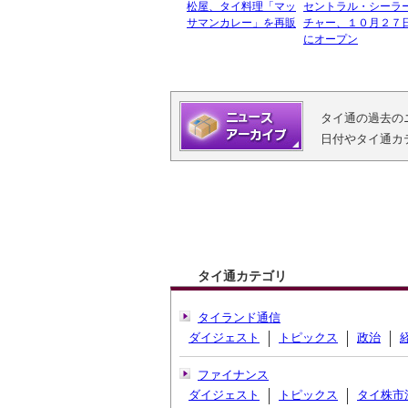
松屋、タイ料理「マッ
セントラル・シーラ
サマンカレー」を再販
チャー、１０月２７
にオープン
タイ通の過去の
日付やタイ通カ
タイ通カテゴリ
タイランド通信
ダイジェスト
トピックス
政治
ファイナンス
ダイジェスト
トピックス
タイ株市