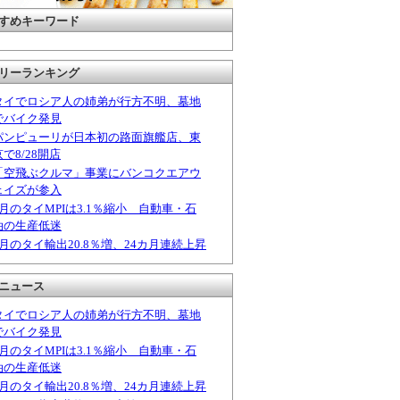
すめキーワード
リーランキング
タイでロシア人の姉弟が行方不明、墓地
でバイク発見
パンピューリが日本初の路面旗艦店、東
京で8/28開店
「空飛ぶクルマ」事業にバンコクエアウ
ェイズが参入
6月のタイMPIは3.1％縮小 自動車・石
油の生産低迷
6月のタイ輸出20.8％増、24カ月連続上昇
ニュース
タイでロシア人の姉弟が行方不明、墓地
でバイク発見
6月のタイMPIは3.1％縮小 自動車・石
油の生産低迷
6月のタイ輸出20.8％増、24カ月連続上昇