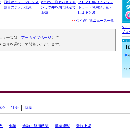
ー
西鉄がバンコクに２店
かつや、鶏ガパオチキ
２０２０年のクレジッ
日
舗目のホテル開業
ンカツ丼を期間限定で
トカード利用額、前年
販売
比１９％減
>>
タイ通写真ニュース一覧
タイ
ブロ
ニュースは、
アーカイブページ
にて、
メ
テゴリを選択して閲覧いただけます。
【
>>
経済
社会
特集
況
企業
金融・経済政策
業績速報
新規上場