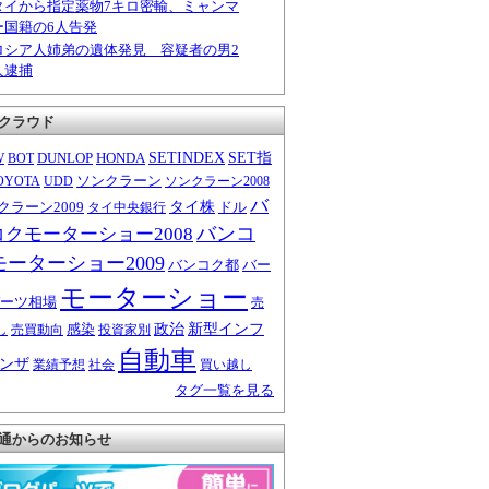
タイから指定薬物7キロ密輸、ミャンマ
ー国籍の6人告発
ロシア人姉弟の遺体発見 容疑者の男2
人逮捕
クラウド
W
DUNLOP
HONDA
SETINDEX
SET指
BOT
ソンクラーン
OYOTA
UDD
ソンクラーン2008
バ
クラーン2009
タイ株
ドル
タイ中央銀行
バンコ
コクモーターショー2008
モーターショー2009
バンコク都
バー
モーターショー
ーツ相場
売
感染
政治
新型インフ
し
売買動向
投資家別
自動車
ンザ
業績予想
社会
買い越し
タグ一覧を見る
通からのお知らせ