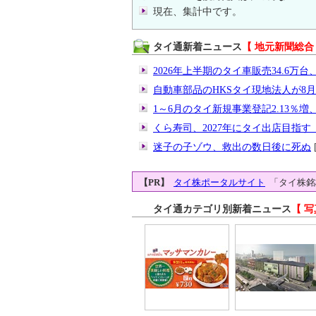
現在、集計中です。
タイ通新着ニュース
【 地元新聞総合
2026年上半期のタイ車販売34.6万台、
自動車部品のHKSタイ現地法人が8
1～6月のタイ新規事業登記2.13％増、
くら寿司、2027年にタイ出店目指
迷子の子ゾウ、救出の数日後に死ぬ
[
【PR】
タイ株ポータルサイト
「タイ株銘
タイ通カテゴリ別新着ニュース
【 写