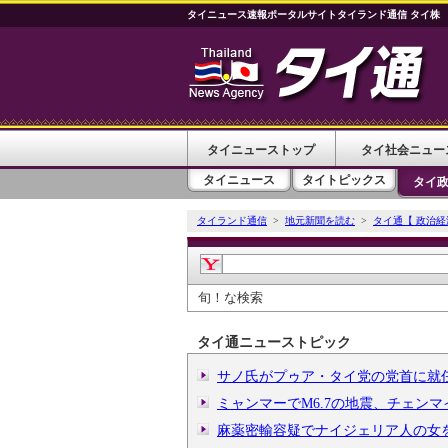
タイニュース速報ポータルサイトタイランド通信 タイ株
タイニューストップ
タイ社会ニュー
タイニュース
タイトピックス
タイ
タイランド通信
>
地元新聞を読む
>
タイ通【 政治経
旬！な検索
タイ通ニューストピック
サノ氏がプゥア・タイ党の党首に就
ミャンマーでM6.7の地震、チェン
麻薬密輸容疑でナイジェリア人の女